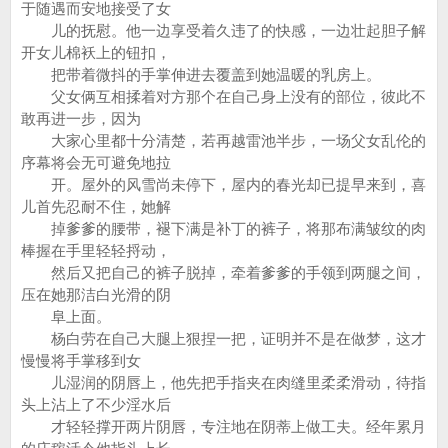
于随遇而安地接受了女
儿的抚慰。他一边享受着久违了的快感，一边壮起胆子解
开女儿棉袄上的钮扣，
把带着微抖的手掌伸进去覆盖到她温暖的乳房上。
父女俩互相揉着对方那个在自己身上没有的部位，彼此不
敢再进一步，因为
大家心里都十分清楚，若再越雷池半步，一场父女乱伦的
序幕将会无可避免地拉
开。屋外的风雪尚未停下，屋内的春光却已提早来到，喜
儿首先忍耐不住，她解
掉爹爹的腰带，褪下满是补丁的裤子，将那布满皱纹的肉
棒握在手里轻轻捋动，
然后又把自己的裤子脱掉，牵着爹爹的手领到两腿之间，
压在她那洁白光滑的阴
阜上面。
杨白劳在自己大腿上狠捏一把，证明并不是在做梦，这才
慢慢将手掌移到女
儿湿润的阴唇上，他先把手指夹在肉缝里柔柔滑动，待指
头上沾上了不少淫水后
才轻轻撑开两片阴唇，专注地在阴蒂上做工夫。经年累月