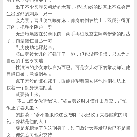
的庄稼活令他指头上长
出了不少又厚又粗糙的老茧，揩在幼嫩的阴蒂上不免会产
生出强烈的刺激，只一
会光景，喜儿便气喘如麻，仰身躺倒在炕上，双腿张得开
开的，把整个阴户一览
无遗地展露在父亲眼前，两手再也没空去照料爹爹的阴茎
了，而是握住自己一对
乳房使劲地揉起来。
杨白劳被女儿的行径吓了一跳，但也没容多想，只以为是
自己的手艺令初嚐
性滋味的少女难以自持而已。可是女儿对下的举动却让他
目瞪口呆，竟像似被人
点了穴般的怔在那里，眼睁睁望着闺女将他推倒在炕上，
接着一个翻身扶着阴茎
就要骑上来。
"不......闺女你听我说，"杨白劳这时才懂作出反应，赶忙
煞止了喜儿坐下
的趋势："爹不能跟你这么做呀！我已收了大春他家的聘
礼，你就是他的人了，
要是爹糟塌了你这副身子，过门后让大春发现你已不是闺
女，俺怎么向他家交待