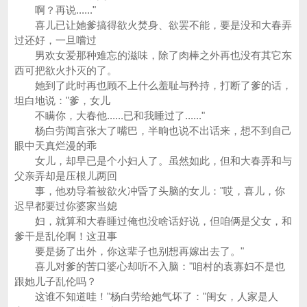
啊？再说......"
喜儿已让她爹搞得欲火焚身、欲罢不能，要是没和大春弄
过还好，一旦嚐过
男欢女爱那种难忘的滋味，除了肉棒之外再也没有其它东
西可把欲火扑灭的了。
她到了此时再也顾不上什么羞耻与矜持，打断了爹的话，
坦白地说："爹，女儿
不瞒你，大春他......已和我睡过了......"
杨白劳闻言张大了嘴巴，半晌也说不出话来，想不到自己
眼中天真烂漫的乖
女儿，却早已是个小妇人了。虽然如此，但和大春弄和与
父亲弄却是压根儿两回
事，他劝导着被欲火冲昏了头脑的女儿："哎，喜儿，你
迟早都要过你婆家当媳
妇，就算和大春睡过俺也没啥话好说，但咱俩是父女，和
爹干是乱伦啊！这丑事
要是扬了出外，你这辈子也别想再嫁出去了。"
喜儿对爹的苦口婆心却听不入脑："咱村的袁寡妇不是也
跟她儿子乱伦吗？
这谁不知道哇！"杨白劳给她气坏了："闺女，人家是人