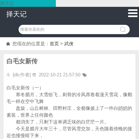
择天记
择天记
您现在的位置是：
首页
>
武侠
白毛女新传
[db:作者]
2022-10-21 21:57:50
白毛女新传（一）
寒冬腊月，大雪纷飞，刺骨的冷风席卷着漫天雪花，像鹅
毛一样在空中飞舞
盘旋，山丘树林、田野村庄，全都像披上了一件白皑皑的
素装，世界上任何颜色
都消失了，只剩下这单调乏味的白茫茫一片。
今天是腊月大年三十，尽管风雪交加，天色随着傍晚的接
近也慢慢暗下来，