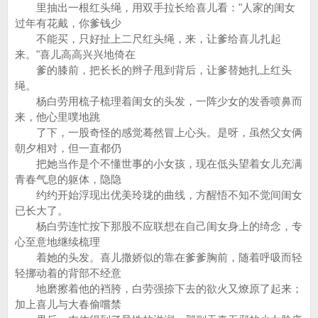
里抽出一根红头绳，用双手拉长给喜儿看："人家的闺女
过年有花戴，你爹钱少
不能买，只好扯上二尺红头绳，来，让爹给喜儿扎起
来。"喜儿高高兴兴地倚在
爹的膝前，把长长的辫子甩到背后，让爹替她扎上红头
绳。
杨白劳用梳子梳理着闺女的头发，一阵少女的发香喷鼻而
来，他心里噗地跳
了下，一股奇怪的感觉蓦然冒上心头。是呀，虽然父女俩
朝夕相对，但一直都仍
把她当作是个不懂世事的小女孩，现在低头望着女儿充满
青春气息的躯体，隐隐
约约开始浮现出优美玲珑的曲线，方醒悟不知不觉间闺女
已长大了。
杨白劳连忙按下那股不应联想在自己闺女身上的绮念，专
心至意地继续梳理
着她的头发。喜儿撒娇似的靠在爹爹胸前，随着呼吸而轻
轻挪动着的背部不经意
地磨擦着他的裆胯，白劳强捺下去的欲火又燎原了起来；
加上喜儿与大春偷嚐禁