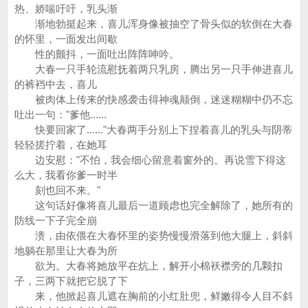
热、娇喘吁吁，乳头渐
渐地勃挺起来，喜儿浑身像被抽空了骨头似的软倒在大春
的怀里，一面发出间歇
性的颤抖，一面吐出阵阵呻吟。
大春一只手轮流慰抚着两只乳房，腾出另一只手伸进喜儿
的裤裆中去，喜儿
被肉体上传来的快感袭击得神魂颠倒，迷迷糊糊中仍不忘
吐出一句："爹他......
快要回家了......"大春两手分别上下捏着喜儿的乳头与阴蒂
轻轻搓拧着，在她耳
边安慰："不怕，我会细心留意着窗外的。再说雪下得这
么大，我看你爹一时半
刻也回不来。"
这句话好像将喜儿最后一道顾虑也完全解除了，她所有的
防线一下子完全崩
溃，由依偎在大春怀里的姿势慢慢滑落到他大腿上，斜斜
地躺在那里让大春为所
欲为。大春将她放平在炕上，解开小棉袄襟旁的几颗扣
子，三两下就把它脱了下
来，他掀起喜儿遮在胸前的小红肚兜，鲜嫩得令人目不斜