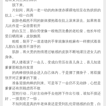
脱下来。
片刻间，两具一老一幼的肉体便赤裸裸地坦呈在热烘烘的
炕上，一棕一白两
副肤色截然不同的躯体搂抱着在炕上滚来滚去。如果将喜
儿比作是一朵蓓蕾初开
的白玉兰，那白劳便像一根饱历沧桑的老松柴，他长年经
受日晒雨淋，皮肤黝黑
粗糙，裂开了一道道缝的手掌就像块粗麻布一样擦拭着喜
儿那白玉般滑不溜手的
肌肤，将火烫的热情透过敏感的皮肤不断地灌注进女儿的
身体。
两人搂着滚了一会儿，变成白劳压在喜儿身上，喜儿知道
爹爹那根急待发泄
的肉棒很快就会进入自己体内，于是挪了挪身子，将双腿
张开对正爹爹的下腹，
准备迎接肉棒的到来。可是等了一会仍不见动静，心想是
爹爹还有所顾虑而不敢
贸然行动，只好主动伸手去他胯下作出引领，谁知不摸还
好，一摸竟吃了一惊，
不知到底是真的年老体衰还是受到乱伦背德感的自责，白