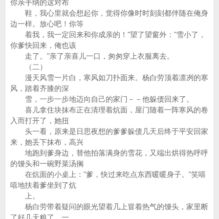
你亲手纳的这对布
鞋，我心里就会想起你，觉得你像时时刻刻都伴随在俺身
边一样。放心吧！你等
着我，我一定回来和你成亲的！"望了望窗外："雪小了，
你爹快回来，俺也该
走了。"亲了亲喜儿一口，匆匆穿上衣服离去。
（二）
漫天风雪一片白，寒风如刀扑面来。杨白劳顶着凛冽的寒
风，踏着齐膝的深
雪，一步一步地迈向自己的家门－－他躲债回来了。
喜儿拿住块抹布正在清理着炕面，屋门随着一阵寒风的卷
入而打开了，她扭
头一看，原来是日思夜想的爹爹躲债几天后终于平安回家
来，她丢下抹布，高兴
地跑到爹身边，替他拍落满身的雪花，又端出烘得热呼呼
的馒头和一碗野菜汤搁
在炕面的小桌上："爹，快过来吃点东西暖暖身子。"笑嘻
嘻地扶着爹坐到了炕
上。
杨白劳带着疑问的眼光望着几上冒着热气的馒头，家里断
了好几天粮了，一