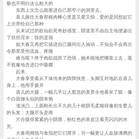
极也不明白这么粗大的
东西上次怎么能塞进自己那窄小的洞里去。
喜儿握住大春那根肉棒心里是又爱又惊，爱的是回想起它
上次带给自己那种
从未试过的欲仙欲死奇妙感觉，阴道里不由自主地便渗出
了丝丝淫水；惊的是假
如大春又再把它插进自己腿间出入抽动，不知会不会再次
令那里受伤流血、疼痛
难当呢？终于肉欲战胜了恐惧，她本能地把嘴靠上去，毫
不犹豫地含进口中吸啜
起来。
大春享受着从下体传来的阵阵快意，头脚互对地趴在喜儿
身上，他用手拨开
喜儿的大腿，一幅几乎让人窒息的美景令他看呆了眼：像
个白面馒头似的阴阜饱
涨演凸，上面刚长出不久的几十根阴毛柔顺得像初生婴儿
的头发；大腿尽头是两
片合拢得紧紧的小阴唇，粉红色的表皮泛着亮闪闪的水
光。
大春用拇指与食指把它们撑开，另一幅更让人血脉沸腾的