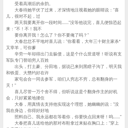
受着高潮后的余韵。
大春待她平伏了过来，才深情地注视着她的眼睛说："喜
儿，很对不起，过
两天我要离开你一段时间......"没等他说完，喜儿便惊恐起
来："不！不！我不
要你离开我！怎么了？你不要俺了吗？"
大春忿忿不平地对喜儿说："你看看，大年三十财主家杀*
又宰羊，可你爹
辛劳一年却得出门去躲债，这是个什么世道呀！听说有支
军队专门替咱穷人百姓
出头，打土豪、分田地，据说已来到黑瞎子沟了，明天我
和铁蛋、大戆约好在许
家屯会合一同去参军，咱们人穷志不穷，总有翻身的一
天！"
喜儿尽管一万个舍不得，但听说这是个翻身作主的好机
会，只好紧紧地搂住
大春，用真情去支持他实现这个理想，她幽幽的说："没
我在身边，你得好好地
照料自己。我永远都在等着你，你要快点回来呀！呜......"
大春把喜儿送给他的那对布鞋拿过来贴在胸口上："穿上