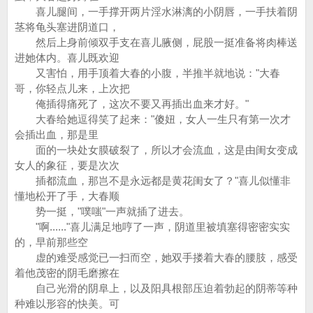
喜儿腿间，一手撑开两片淫水淋漓的小阴唇，一手扶着阴
茎将龟头塞进阴道口，
然后上身前倾双手支在喜儿腋侧，屁股一挺准备将肉棒送
进她体内。喜儿既欢迎
又害怕，用手顶着大春的小腹，半推半就地说："大春
哥，你轻点儿来，上次把
俺插得痛死了，这次不要又再插出血来才好。"
大春给她逗得笑了起来："傻妞，女人一生只有第一次才
会插出血，那是里
面的一块处女膜破裂了，所以才会流血，这是由闺女变成
女人的象征，要是次次
插都流血，那岂不是永远都是黄花闺女了？"喜儿似懂非
懂地松开了手，大春顺
势一挺，"噗嗤"一声就插了进去。
"啊......"喜儿满足地哼了一声，阴道里被填塞得密密实实
的，早前那些空
虚的难受感觉已一扫而空，她双手搂着大春的腰肢，感受
着他茂密的阴毛磨擦在
自己光滑的阴阜上，以及阳具根部压迫着勃起的阴蒂等种
种难以形容的快美。可