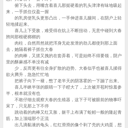
俯下头去，用嘴含着喜儿那挺硬着的乳头津津有味地吸起
来，一手抓住仅盈一握
的乳房使乳头更形凸出，一手伸进喜儿腿间，在阴户上轻
轻地揉起来。
喜儿上下受敌，难受得在炕上不断扭动，无意中碰到大春
胯间那根硬梆梆的
肉柱，自然而然就把浑身无处发泄的劲儿都使到那上面
去，她隔着裤子抓住大春
的肉棒，又搓又拽的在套弄着，可是始终不得要领，阴户
里的酥麻感不单没有减
少，反而更有往全身扩散的趋势。大春似乎也被喜儿揉得
欲火腾升，急急忙忙地
把裤子向下一褪，憋了老半天的阴茎霍的一下蹦了出来。
喜儿半眯半张的眼睛一下子瞪大了，上次被开苞时惊羞参
半，根本就没有也
不敢仔细去观察大春的生殖器，这下子可被眼前的物事吓
呆了，只见那上下不停
跳动着的肉棒又红又胀，躯干上布满了蚯蚓一般的隆起青
筋，加上顶端那个正流
出几滴黏液的龟头，红红滑滑的像个剥了壳的大鸡蛋，想