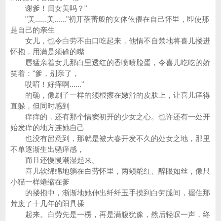
谢爹！闺女美吗？"
"美......美......"初开蓓蕾般的女体依偎在自己怀里，即使那
是自己的亲生
女儿，也令白劳不由口吃起来，他情不自禁地将喜儿搂进
怀抱，用满是须碴的嘴
唇猛亲着女儿那白里透红的香喷喷脸蛋，令喜儿吃吃的娇
笑着："爹，别亲了，
哎唷！好痒啊......"
的确，像刷子一样的须根擦在嫩滑的皮肤上，让喜儿痒得
直躲，但同时感到
痒痒的，还有那个情窦初开的少女之心。也许还有一处开
始发痒的地方连她自己
也没有留意到，那就是被大春开发不久的处女之地，那里
不单逐渐生出骚痒感，
而且还慢慢潮湿起来。
喜儿软绵绵地躺在白劳怀里，两颊酡红、醉眼如丝，像只
小猫一样蜷缩在爹
的搂抱中，渐渐地她伸出纤纤玉手摸到白劳腿间，握住那
荒废了十几年的阳具揉
起来。白劳先是一楞，再是满腹犹豫，然后轻叹一声，终