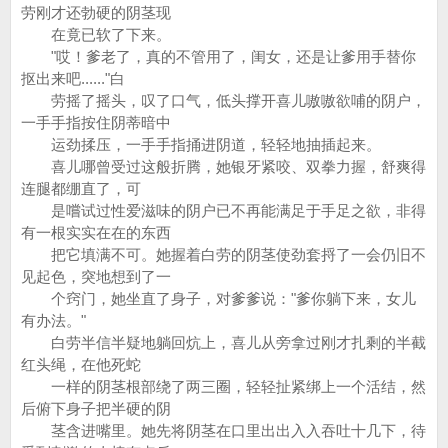
劳刚才还勃硬的阴茎现
在竟已软了下来。
"哎！爹老了，真的不管用了，闺女，还是让爹用手替你
抠出来吧......"白
劳摇了摇头，叹了口气，低头撑开喜儿嗷嗷欲哺的阴户，
一手手指按住阴蒂暗中
运劲揉压，一手手指捅进阴道，轻轻地抽插起来。
喜儿哪曾受过这般折腾，她银牙紧咬、双拳力握，舒爽得
连腿都绷直了，可
是嚐试过性爱滋味的阴户已不再能满足于手足之欲，非得
有一根实实在在的东西
把它填满不可。她握着白劳的阴茎使劲套捋了一会仍旧不
见起色，突地想到了一
个窍门，她坐直了身子，对爹爹说："爹你躺下来，女儿
有办法。"
白劳半信半疑地躺回炕上，喜儿从旁拿过刚才扎剩的半截
红头绳，在他死蛇
一样的阴茎根部绕了两三圈，轻轻扯紧绑上一个活结，然
后俯下身子把半硬的阴
茎含进嘴里。她先将阴茎在口里出出入入吞吐十几下，待