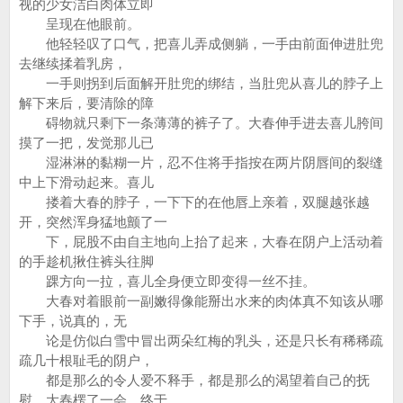
视的少女洁白肉体立即
呈现在他眼前。
他轻轻叹了口气，把喜儿弄成侧躺，一手由前面伸进肚兜
去继续揉着乳房，
一手则拐到后面解开肚兜的绑结，当肚兜从喜儿的脖子上
解下来后，要清除的障
碍物就只剩下一条薄薄的裤子了。大春伸手进去喜儿胯间
摸了一把，发觉那儿已
湿淋淋的黏糊一片，忍不住将手指按在两片阴唇间的裂缝
中上下滑动起来。喜儿
搂着大春的脖子，一下下的在他唇上亲着，双腿越张越
开，突然浑身猛地颤了一
下，屁股不由自主地向上抬了起来，大春在阴户上活动着
的手趁机揪住裤头往脚
踝方向一拉，喜儿全身便立即变得一丝不挂。
大春对着眼前一副嫩得像能掰出水来的肉体真不知该从哪
下手，说真的，无
论是仿似白雪中冒出两朵红梅的乳头，还是只长有稀稀疏
疏几十根耻毛的阴户，
都是那么的令人爱不释手，都是那么的渴望着自己的抚
慰。大春楞了一会，终于