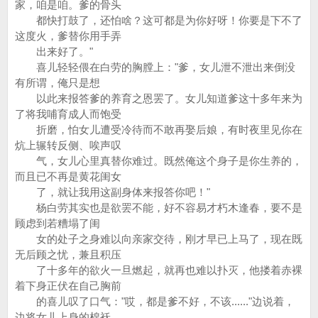
家，咱是咱。爹的骨头
都快打鼓了，还怕啥？这可都是为你好呀！你要是下不了
这度火，爹替你用手弄
出来好了。"
喜儿轻轻偎在白劳的胸膛上："爹，女儿泄不泄出来倒没
有所谓，俺只是想
以此来报答爹的养育之恩罢了。女儿知道爹这十多年来为
了将我哺育成人而饱受
折磨，怕女儿遭受冷待而不敢再娶后娘，有时夜里见你在
炕上辗转反侧、唉声叹
气，女儿心里真替你难过。既然俺这个身子是你生养的，
而且已不再是黄花闺女
了，就让我用这副身体来报答你吧！"
杨白劳其实也是欲罢不能，好不容易才朽木逢春，要不是
顾虑到若糟塌了闺
女的处子之身难以向亲家交待，刚才早已上马了，现在既
无后顾之忧，兼且积压
了十多年的欲火一旦燃起，就再也难以扑灭，他搂着赤裸
着下身正伏在自己胸前
的喜儿叹了口气："哎，都是爹不好，不该......"边说着，
边将女儿上身的棉袄