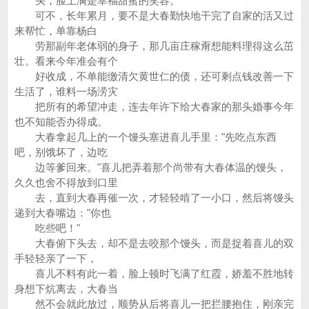
头，脸上满是幸福甜蜜的笑容。
可不，长年累月，要不是大春勤快地干完了自家的活又过
来帮忙，单靠杨白
劳那副年老体弱的身子，那几亩庄稼甭想能料理得这么茁
壮。看来今年准会有个
好收成，不单能缴清欠黄世仁的债，还可剩点钱改善一下
生活了，谁料一场涝灾
把所有的希望冲走，连去年许下给大春家的那头婚事今年
也不知能否办得成。
大春拿起几上的一个馒头塞进喜儿手里："先吃点东西
吧，别饿坏了，边吃
边等爹回来。"喜儿把弄着那个尚带有大春体温的馒头，
久久也舍不得放到口里
去，直到大春再催一次，才轻轻啃了一小口，然后将馒头
递到大春嘴边："你也
吃些吧！"
大春俯下头去，却不是去咬那个馒头，而是捉着喜儿的双
手轻轻亲了一下，
喜儿不料有此一着，脸上顿时飞满了红霞，娇羞不胜地转
身想下炕离去，大春当
然不会就此放过，顺势从后将喜儿一把拦腰抱住，刚亲完