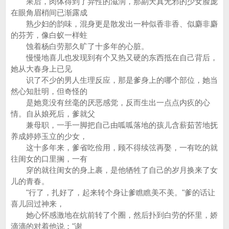
果后，肉体得到了异性的滋润，那副天真无邪的少女脸庞
在眼角眉梢间已渐露成
熟少妇的韵味，混身更是散发出一种似香非香、似麝非麝
的芬芳，像白蚁一样蛀
蚀着杨白劳那久旷了十多年的心脏。
慢慢地喜儿也发现到有个又热又硬的东西抵在自己背后，
她从大春身上已见
识了不少的男人生理反应，那是爹身上的哪个部位，她当
然心知肚明，但奇怪的
是她竟没有丝毫的厌恶感觉，反而生出一点点内疚的心
情。自从娘死后，爹就父
兼母职，一手一脚把自己由呱呱落地的孩儿含薪茹苦地抚
养成婷婷玉立的少女，
这十多年来，爹省吃俭用，顾不得续弦再娶，一有吃的就
往闺女的口里搁，一有
穿的就往闺女的身上裹，是他牺牲了自己的岁月换来了女
儿的青春。
"行了，扎好了，起来转个身让爹瞧瞧美不美。"爹的话让
喜儿回过神来，
她心怀感激地在炕前转了个圈，然后扑到白劳的怀里，娇
滴滴的对着他说："谢