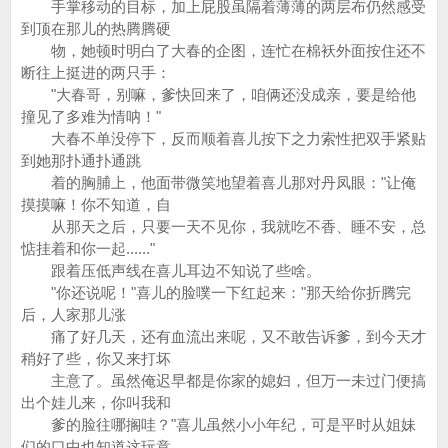
手掌移动的目标，加上屁股虽隔着薄薄的两层布仍然感受
到顶在那儿的热腾腾硬
物，她顿时明白了大春的企图，连忙在棉袄外面按住还不
断往上挺进的两只手：
"大春哥，别嘛，爹快回来了，咱俩还没成亲，要是给他
撞见了多难为情呐！"
大春不单没停下，反而顺着喜儿按下之力索性把双手紧贴
到她那扑通扑通跳
着的胸脯上，他面带微笑地望着喜儿那对丹凤眼："让俺
摸摸嘛！你不知道，自
从那天之后，只要一天不见你，我就吃不香、睡不安，总
惦挂着和你一起......"
跟着压低声线在喜儿耳边不知说了些啥。
"你还说呢！"喜儿的脸噗一下红起来："那天给你折腾完
后，人家那儿涨
痛了好几天，还有血流出来呢，又不敢告诉爹，到今天才
稍好了些，你又来打坏
主意了。虽然俺迟早都是你家的媳妇，但万一未过门便搞
出个娃儿来，你叫我和
爹的脸往哪搁哇？"喜儿虽然小小年纪，可是平时从姐妹
们的口中也知道这玩意