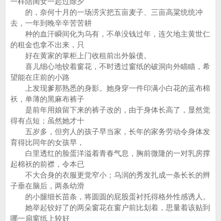
一样陪闺女一起过除夕
的，奈何十月的一场涝灾把五亩麦子、三亩高粱统统冲
去，一年到晚辛辛苦苦耕
种的血汗瞬间化为乌有，不单没钱过年，连欠地主黄世仁
的租金也拿不出来，只
好在黄家的掌柜上门收租前出外躲债。
喜儿细心地铰着窗花，不时透过窗纸的破洞向外瞄瞄，希
望能在庄前的小路
上发现爹那熟悉的身影。她身穿一件印满小白花的蓝布棉
袄，单薄的黑麻布裤子
是前年用娘留下来的裤子改的，由于身体长高了，显然觉
得有点短；虽然她才十
五岁多，但穷人的孩子早当家，长年的家务劳动令身体发
育得比同年的女孩早，
白里透红的脸蛋洋溢着青春气息，胸前微隆的一对乳房撑
起棉袄的前襟，令本已
不大合身的衣服更觉窄小；乌润的秀发扎成一条长长的辫
子垂在脑后，两条幼滑
的小腿细长苗条，将圆圆的屁股蛋衬托得格外性感诱人。
她举起铰好了的两朵窗花在窗户前比划着，思量着该贴到
哪一扇窗纸上较好