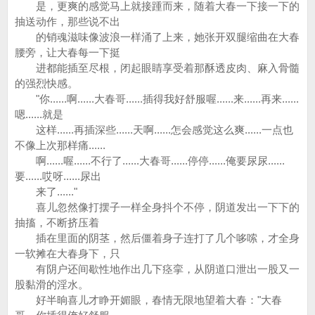
是，更爽的感觉马上就接踵而来，随着大春一下接一下的
抽送动作，那些说不出
的销魂滋味像波浪一样涌了上来，她张开双腿缩曲在大春
腰旁，让大春每一下挺
进都能插至尽根，闭起眼睛享受着那酥透皮肉、麻入骨髓
的强烈快感。
"你......啊......大春哥......插得我好舒服喔......来......再来......
嗯......就是
这样......再插深些......天啊......怎会感觉这么爽......一点也
不像上次那样痛......
啊......喔......不行了......大春哥......停停......俺要尿尿......
要......哎呀......尿出
来了......"
喜儿忽然像打摆子一样全身抖个不停，阴道发出一下下的
抽搐，不断挤压着
插在里面的阴茎，然后僵着身子连打了几个哆嗦，才全身
一软摊在大春身下，只
有阴户还间歇性地作出几下痉挛，从阴道口泄出一股又一
股黏滑的淫水。
好半晌喜儿才睁开媚眼，春情无限地望着大春："大春