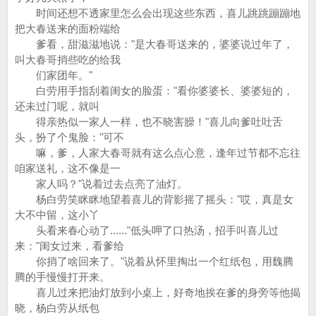
时间还想不透家里怎么会出现这些东西，喜儿跳跳蹦蹦地
把大春送来的面粉端给
爹看，甜滋滋地说："是大春哥送来的，婆婆说过年了，
叫大春哥捎些吃的给我
们家团年。"
白劳用手指刮着闺女的脸蛋："看你婆婆长、婆婆短的，
还未过门呢，就叫
得亲热似一家人一样，也不晓害臊！"喜儿向爹吐吐舌
头，扮了个鬼脸："可不
嘛，爹，人家大春哥就有这么点心意，逢年过节都不忘往
咱家送礼，这不像是一
家人吗？"说着过去点亮了油灯。
杨白劳笑眯眯地望着喜儿的背影摇了摇头："哎，真是女
大不中留，这小丫
头看来春心动了......"低头呷了口热汤，招手叫喜儿过
来："闺女过来，看爹给
你捎了啥回来了。"说着从怀里掏出一个红纸包，用魏腾
腾的手慢慢打开来。
喜儿过来把油灯放到小桌上，好奇地挨在爹的身旁等他揭
晓，杨白劳从纸包