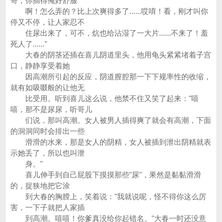
哥，你插得俺好舒服
啊！怎么弄的？比上次爽得多了......哎唷！看，刚才叫你
停又不停，让人家忍不
住尿出来了，可不，炕也给沾湿了一大片......不来了！羞
死人了......"
大春的阴茎还插在喜儿阴道里头，他用龟头紧紧堵着子宫
口，静静享受着她
因高潮所引起的反应，阴道膣腔那一下下规率性的收缩，
就有如吸啜般的让他无
比受用。听到喜儿这么说，他禁不住又笑了起来："嘻
嘻，那不是尿尿，听哥儿
们说，那叫高潮。女人被男人插得爽了就会有高潮，下面
的洞洞同时会排出一些
滑滑的水来，那是女人的阴精，女人被插到泄出阴精就表
示她丢了，所以也叫泄
身。"
喜儿伸手到自己屁股下摸摸那些"尿"，果然是黏黏滑滑
的，捉狭地把它涂
到大春的胸膛上，笑着说："我就说呢，怪不得你这么厉
害，一下子就把人家插
到高潮。嘻嘻！你爹真没给你起错名。"大春一时还没意