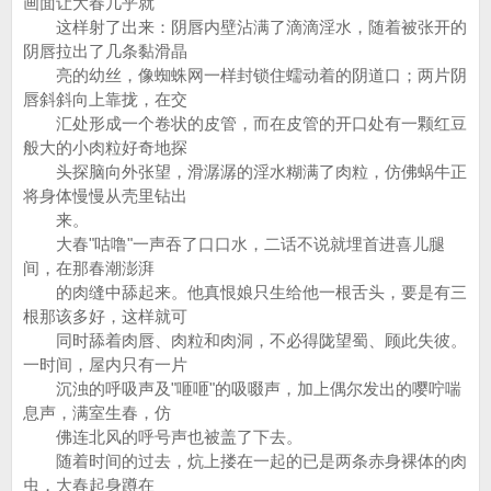
画面让大春几乎就
这样射了出来：阴唇内壁沾满了滴滴淫水，随着被张开的
阴唇拉出了几条黏滑晶
亮的幼丝，像蜘蛛网一样封锁住蠕动着的阴道口；两片阴
唇斜斜向上靠拢，在交
汇处形成一个卷状的皮管，而在皮管的开口处有一颗红豆
般大的小肉粒好奇地探
头探脑向外张望，滑潺潺的淫水糊满了肉粒，仿佛蜗牛正
将身体慢慢从壳里钻出
来。
大春"咕噜"一声吞了口口水，二话不说就埋首进喜儿腿
间，在那春潮澎湃
的肉缝中舔起来。他真恨娘只生给他一根舌头，要是有三
根那该多好，这样就可
同时舔着肉唇、肉粒和肉洞，不必得陇望蜀、顾此失彼。
一时间，屋内只有一片
沉浊的呼吸声及"咂咂"的吸啜声，加上偶尔发出的嘤咛喘
息声，满室生春，仿
佛连北风的呼号声也被盖了下去。
随着时间的过去，炕上搂在一起的已是两条赤身裸体的肉
虫，大春起身蹲在