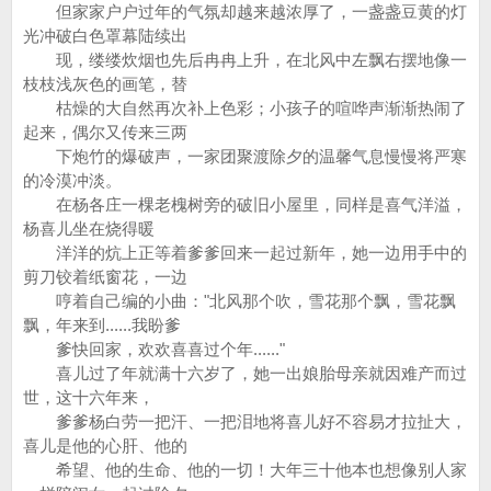
但家家户户过年的气氛却越来越浓厚了，一盏盏豆黄的灯
光冲破白色罩幕陆续出
现，缕缕炊烟也先后冉冉上升，在北风中左飘右摆地像一
枝枝浅灰色的画笔，替
枯燥的大自然再次补上色彩；小孩子的喧哗声渐渐热闹了
起来，偶尔又传来三两
下炮竹的爆破声，一家团聚渡除夕的温馨气息慢慢将严寒
的冷漠冲淡。
在杨各庄一棵老槐树旁的破旧小屋里，同样是喜气洋溢，
杨喜儿坐在烧得暖
洋洋的炕上正等着爹爹回来一起过新年，她一边用手中的
剪刀铰着纸窗花，一边
哼着自己编的小曲："北风那个吹，雪花那个飘，雪花飘
飘，年来到......我盼爹
爹快回家，欢欢喜喜过个年......"
喜儿过了年就满十六岁了，她一出娘胎母亲就因难产而过
世，这十六年来，
爹爹杨白劳一把汗、一把泪地将喜儿好不容易才拉扯大，
喜儿是他的心肝、他的
希望、他的生命、他的一切！大年三十他本也想像别人家