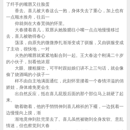
了纤手的嘴唇又往脸蛋
香去。喜儿被大春这么一抱，身体失去了重心，加上也有
一点顺水推舟，往后一
仰就倒在大春宽倘的怀里。
大春搂着喜儿，双唇从她脸腮往小嘴一点点地慢慢移过
去，喜儿被吻得春心
荡漾，由原先的微微挣扎渐渐变成了驯服，又由驯服变成
了主动，很快地，一对
火热的嘴唇就紧紧地黏合到一起。王大春这个刚满二十岁
的小伙子，别看他浓眉
大眼、腰粗腿壮，可平时跟姑娘们讲不上三句话，就会像
偷了烧酒喝的小孩子一
样不由自主地满面通红，此刻怀里搂着一个春情洋溢的俏
娇娃，身体难免更会生
出自然反应，抵在喜儿屁股后面的那个部位马上就硬了起
来。
吻着吻着，他的手悄悄伸到喜儿棉袄的下襬，一边抚着一
边慢慢向上摸，渐
渐地竟伸到肚兜里去了。喜儿虽然被吻到全身发软、意乱
情迷，但也察觉到大春