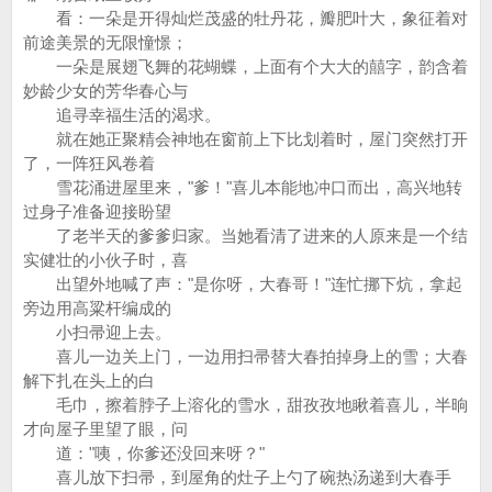
看：一朵是开得灿烂茂盛的牡丹花，瓣肥叶大，象征着对
前途美景的无限憧憬；
一朵是展翅飞舞的花蝴蝶，上面有个大大的囍字，韵含着
妙龄少女的芳华春心与
追寻幸福生活的渴求。
就在她正聚精会神地在窗前上下比划着时，屋门突然打开
了，一阵狂风卷着
雪花涌进屋里来，"爹！"喜儿本能地冲口而出，高兴地转
过身子准备迎接盼望
了老半天的爹爹归家。当她看清了进来的人原来是一个结
实健壮的小伙子时，喜
出望外地喊了声："是你呀，大春哥！"连忙挪下炕，拿起
旁边用高粱杆编成的
小扫帚迎上去。
喜儿一边关上门，一边用扫帚替大春拍掉身上的雪；大春
解下扎在头上的白
毛巾，擦着脖子上溶化的雪水，甜孜孜地瞅着喜儿，半晌
才向屋子里望了眼，问
道："咦，你爹还没回来呀？"
喜儿放下扫帚，到屋角的灶子上勺了碗热汤递到大春手