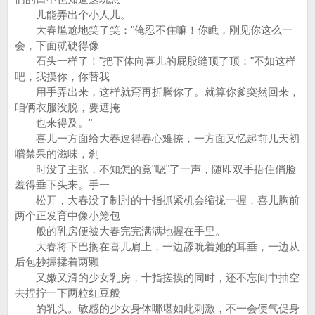
儿能弄出个小人儿。
大春尴尬地笑了笑："俺忍不住嘛！你瞧，刚见你这么一
会，下面就硬得像
石头一样了！"把下体向喜儿的屁股缝顶了顶："不如这样
吧，我摸你，你替我
用手弄出来，这样就甭再折腾你了。就算你爹突然回来，
咱俩衣服没脱，要遮掩
也来得及。"
喜儿一方面给大春逗得春心难捺，一方面又忆起前几天初
嚐禁果的滋味，刹
时没了主张，不知怎的竟"嗯"了一声，随即双手捂住俏脸
羞得垂下头来。手一
松开，大春没了制肘的十指抓紧机会缩拢一握，喜儿胸前
两个正发育中像小笼包
般的乳房便被大春完完满满地握在手里。
大春将下巴搁在喜儿肩上，一边舔吮着她的耳垂，一边从
后包抄握揉着两颗
又嫩又滑的少女乳房，十指搓摸的同时，还不忘间中抽空
去捏拧一下两粒红豆般
的乳头。敏感的少女身体哪堪如此刺激，不一会便气促身