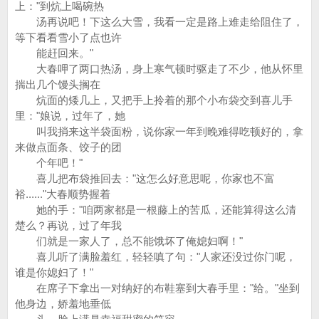
上："到炕上喝碗热
汤再说吧！下这么大雪，我看一定是路上难走给阻住了，
等下看看雪小了点也许
能赶回来。"
大春呷了两口热汤，身上寒气顿时驱走了不少，他从怀里
揣出几个馒头搁在
炕面的矮几上，又把手上拎着的那个小布袋交到喜儿手
里："娘说，过年了，她
叫我捎来这半袋面粉，说你家一年到晚难得吃顿好的，拿
来做点面条、饺子的团
个年吧！"
喜儿把布袋推回去："这怎么好意思呢，你家也不富
裕......"大春顺势握着
她的手："咱两家都是一根藤上的苦瓜，还能算得这么清
楚么？再说，过了年我
们就是一家人了，总不能饿坏了俺媳妇啊！"
喜儿听了满脸羞红，轻轻嗔了句："人家还没过你门呢，
谁是你媳妇了！"
在席子下拿出一对纳好的布鞋塞到大春手里："给。"坐到
他身边，娇羞地垂低