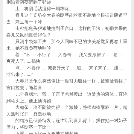
则沿着阴茎淌到了卵袋
上，将阴毛沾湿得一塌糊涂。
喜儿这个姿势令大春的阴茎能丝毫不剩地全根插进阴道里
去，兼且每一下冲
击都把龟头狠狠地撞到子宫口，这样的干法，初嚐禁果的
喜儿又岂能捱受得住？
只消半袋烟工夫，那令人回味不已的快美感觉又再卷土重
来，她不胜负荷地呻吟
着："不......不行了......大春哥......我又要尿尿了......喔......
爽死人了......插快
点......不要停......俺要升天了......喔......来了来了......泄......
泄出来了......"
大春只觉龟头突然像让一股引力吸住一样，被牵扯着往子
宫口拉去，随着喜
儿全身猛地一颤，子宫里忽然喷出一道烫热的液体，直浇
到龟头上。他正插得如
火如荼，冷不防被灼得一个激棱，整根肉棒酥麻一片，精
关煞时张开，蠢蠢欲动
的精液已储势待发，连忙趴到喜儿背上，握住她一对奶子
借力，将阴茎一下比一
下重、一下比一下狠地抽插起来。