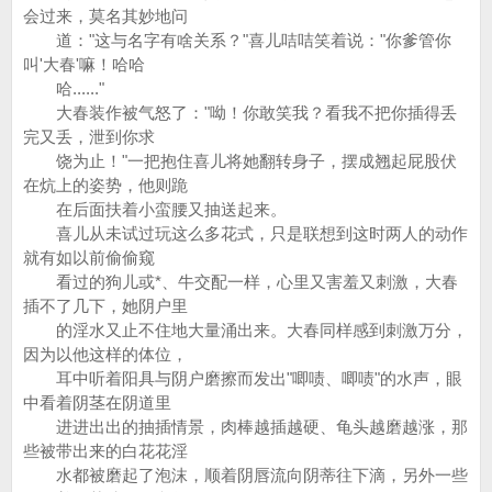
会过来，莫名其妙地问
道："这与名字有啥关系？"喜儿咭咭笑着说："你爹管你
叫'大春'嘛！哈哈
哈......"
大春装作被气怒了："呦！你敢笑我？看我不把你插得丢
完又丢，泄到你求
饶为止！"一把抱住喜儿将她翻转身子，摆成翘起屁股伏
在炕上的姿势，他则跪
在后面扶着小蛮腰又抽送起来。
喜儿从未试过玩这么多花式，只是联想到这时两人的动作
就有如以前偷偷窥
看过的狗儿或*、牛交配一样，心里又害羞又刺激，大春
插不了几下，她阴户里
的淫水又止不住地大量涌出来。大春同样感到刺激万分，
因为以他这样的体位，
耳中听着阳具与阴户磨擦而发出"唧啧、唧啧"的水声，眼
中看着阴茎在阴道里
进进出出的抽插情景，肉棒越插越硬、龟头越磨越涨，那
些被带出来的白花花淫
水都被磨起了泡沫，顺着阴唇流向阴蒂往下滴，另外一些