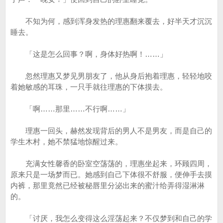
不知为何，感到浑身发热的理惠翻来覆去，好半天才沉沉
睡去。
「这是怎么回事？啊，身体好热啊！……」
忽然理惠又梦见男朋友了，他从身后抱着理惠，轻轻地咬
着她敏感的耳珠，一只手就往理惠的下体摸去。
「啊……那里……不行啊……」
理惠一回头，赫然发现背后的男人不是男友，而是自己的
学生木村，她不禁猛地惊醒过来。
充满女性馨香的卧室空荡荡的，理惠坐起来，环顾四周，
原来只是一场梦而已。她感到自己下体很不舒服，便伸手去摸
内裤，那里竟然已经被秘唇里分泌出来的蜜汁给弄得湿淋淋
的。
「讨厌，我怎么变得这么淫荡起来？不仅梦到和自己的学