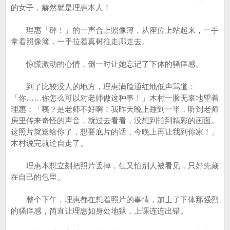
的女子，赫然就是理惠本人！
理惠「砰！」的一声合上照像簿，从座位上站起来，一手
拿着照像簿，一手拉着真树往走廊走去。
惊慌激动的心情，倒一时让她忘记了下体的骚痒感。
到了比较没人的地方，理惠满脸通红地低声骂道：
「你……你怎么可以对老师做这种事！」木村一脸无辜地望着
理惠：「咦？是老师不好啊！我昨天晚上睡到一半，听到老师
房里传来奇怪的声音，就过去看看，没想到拍到精彩的画面。
这照片就送给你了，想要底片的话，今晚上再让我到你家！」
木村说完就迳自走了。
理惠本想立刻把照片丢掉，但又怕别人被看见，只好先藏
在自己的包里。
整个下午，理惠都在想着照片的事情，加上了下体那强烈
的骚痒感，简直让理惠如身处地狱，上课连连出错。