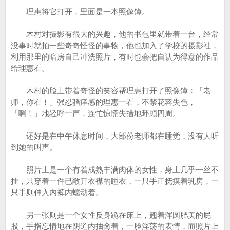
理惠将它打开，里面是一本照像簿。
木村对摄影有很大的兴趣，他的书包里就带着一台，经常
没事时就拍一些奇奇怪怪的事物，他也加入了学校的摄影社，
利用那里的暗房自己冲洗照片，有时也会把自认为得意的作品
给理惠看。
木村的脸上带着奇怪的笑容帮理惠打开了照像簿：「老
师，你看！」强忍骚痒感的理惠一看，不禁花容失色，
「啊！」地轻呼一声，连忙惊慌失措地环顾四周。
还好是在中午休息时间，大部份老师都在睡觉，没有人听
到她的叫声。
照片上是一个有着成熟丰满肉体的女性，身上几乎一丝不
挂，只穿着一件已敞开衣襟的睡衣，一只手正抚摸着乳房，一
只手则伸入内裤内蠕动着。
另一张则是一个女性反身跪在床上，翘着浑圆肥美的屁
股，手指忘情地在阴道内抽肏着，一脸淫荡的表情，而照片上