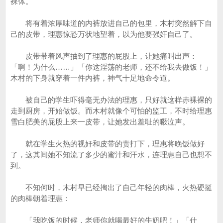
裸体。
将有着浓厚味道的内裤放进自己的包里，木村突然解下自
己的皮带，理惠惊恐万状地望着，以为他要强奸自己了。
皮带带着风声抽到了理惠的屁股上，让她痛叫出声：
「啊！为什么……」「你这淫荡的老师，还不给我去做饭！」
木村的下身就穿着一件内裤，神气十足地命令道。
被自己的学生吓得毫无办法的理惠，只好就这样赤裸裸的
走到厨房，开始做饭。而木村就像个可怕的监工，不时给理惠
雪白肥美的屁股上来一皮带，让她发出羞耻的啜泣声。
就在学生火热的视奸和皮带的责打下，理惠将晚饭做好
了，这其间她不知流了多少的蜜汁和汗水，连理惠自己也想不
到。
不知何时，木村早已经掏出了自己年轻的肉棒，火热硬挺
的肉棒朝着理惠：
「我吃饭的时候，老师你就喝最好的牛奶吧！」「什