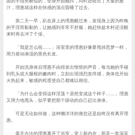
面的手指夹断似的，全身开始颤抖，同时还喷出了大量的蜜
汁，理惠就这样在快感的顶点昏睡了过去。
第二天一早，趴在床上的理惠醒过来，发现身上因为昨晚
的手淫而黏黏的，让她感到非常不舒服，她赶快趁木村还没醒
来时再去冲了个澡。
「我是怎么啦……」浴室里的理惠好像要甩掉恶梦一样，
用力摇动淋湿的黑色长发。
开始洗身体后理惠不由得发出恨恨的声音，每当她的手碰
到乳头或大腿根的嫩肉时，立刻出现强烈发痒感，身体也开始
火热起来，敏感的程度使自己都难以相信。
「为什么会变得这样淫荡？居然变成这个样子……」理惠
又用力地甩头，似乎要把那个躁动的自己赶出身体。
可是无论如何做，这种懒洋洋的倦怠还是始终没有离开理
惠。
毫无办法的理惠离开了浴室，穿上新内衣，那是一套深蓝