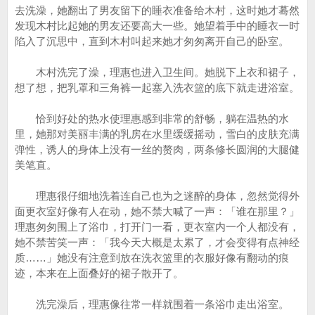
去洗澡，她翻出了男友留下的睡衣准备给木村，这时她才蓦然
发现木村比起她的男友还要高大一些。她望着手中的睡衣一时
陷入了沉思中，直到木村叫起来她才匆匆离开自己的卧室。
木村洗完了澡，理惠也进入卫生间。她脱下上衣和裙子，
想了想，把乳罩和三角裤一起塞入洗衣篮的底下就走进浴室。
恰到好处的热水使理惠感到非常的舒畅，躺在温热的水
里，她那对美丽丰满的乳房在水里缓缓摇动，雪白的皮肤充满
弹性，诱人的身体上没有一丝的赘肉，两条修长圆润的大腿健
美笔直。
理惠很仔细地洗着连自己也为之迷醉的身体，忽然觉得外
面更衣室好像有人在动，她不禁大喊了一声：「谁在那里？」
理惠匆匆围上了浴巾，打开门一看，更衣室内一个人都没有，
她不禁苦笑一声：「我今天大概是太累了，才会变得有点神经
质……」她没有注意到放在洗衣篮里的衣服好像有翻动的痕
迹，本来在上面叠好的裙子散开了。
洗完澡后，理惠像往常一样就围着一条浴巾走出浴室。