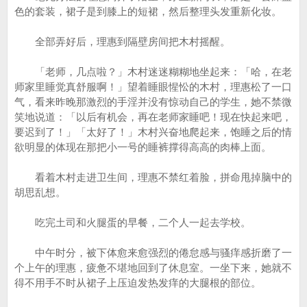
色的套装，裙子是到膝上的短裙，然后整理头发重新化妆。
全部弄好后，理惠到隔壁房间把木村摇醒。
「老师，几点啦？」木村迷迷糊糊地坐起来：「哈，在老
师家里睡觉真舒服啊！」望着睡眼惺忪的木村，理惠松了一口
气，看来昨晚那激烈的手淫并没有惊动自己的学生，她不禁微
笑地说道：「以后有机会，再在老师家睡吧！现在快起来吧，
要迟到了！」「太好了！」木村兴奋地爬起来，饱睡之后的情
欲明显的体现在那把小一号的睡裤撑得高高的肉棒上面。
看着木村走进卫生间，理惠不禁红着脸，拼命甩掉脑中的
胡思乱想。
吃完土司和火腿蛋的早餐，二个人一起去学校。
中午时分，被下体愈来愈强烈的倦怠感与骚痒感折磨了一
个上午的理惠，疲惫不堪地回到了休息室。一坐下来，她就不
得不用手不时从裙子上压迫发热发痒的大腿根的部位。