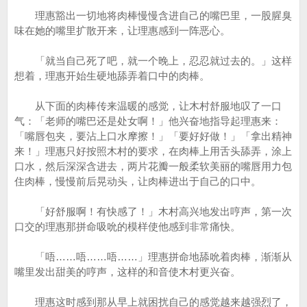
理惠豁出一切地将肉棒慢慢含进自己的嘴巴里，一股腥臭
味在她的嘴里扩散开来，让理惠感到一阵恶心。
「就当自己死了吧，就一个晚上，忍忍就过去的。」这样
想着，理惠开始生硬地舔弄着口中的肉棒。
从下面的肉棒传来温暖的感觉，让木村舒服地叹了一口
气：「老师的嘴巴还是处女啊！」他兴奋地指导起理惠来：
「嘴唇包夹，要沾上口水摩擦！」「要好好做！」「拿出精神
来！」理惠只好按照木村的要求，在肉棒上用舌头舔弄，涂上
口水，然后深深含进去，两片花瓣一般柔软美丽的嘴唇用力包
住肉棒，慢慢前后晃动头，让肉棒进出于自己的口中。
「好舒服啊！有快感了！」木村高兴地发出哼声，第一次
口交的理惠那拼命吸吮的模样使他感到非常痛快。
「唔……唔……唔……」理惠拼命地舔吮着肉棒，渐渐从
嘴里发出甜美的哼声，这样的和音使木村更兴奋。
理惠这时感到那从早上就困扰自己的感觉越来越强烈了，