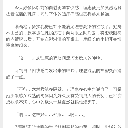
今天好像比以前的自慰更加有快感，理惠便更加激烈地揉
搓着涨痛的乳房，同时下体的骚痒痒感也变得越来越强。
渐渐地，搓揉乳房已经不能满足理惠高涨的性欲了。她身
不由己的，原本抓住乳房的右手向两股之间滑去，将变成阻碍
的内裤脱去后，开始在湿淋淋的花瓣上，用细长的手指开始慢
慢摩擦起来。
「唔……」从理惠的双唇间流泻出诱人的呻吟。
听到自己因快感而发出来的呻吟，理惠混乱的神智突然清
醒了一点。
「不行，木村君就在隔壁。」理惠在心中告诫自己，可是
她那敏感又成熟的肉体因为好久没有受到男人的爱抚，已经变
成欲求不满，心中的欲火一旦点燃就很难熄灭了。
「啊……这样好……舒服……啊……」
理惠那不听使唤的手指触到突起的肉芽，顿时一股强烈的