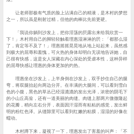
让老师那极有气质的脸上沾满自己的精液，是木村的梦想
之一，所以虽是刚射过精，但他的肉棒比先前更硬。
「我说你躺到沙发上，把你淫荡的屄露出来给我欣赏一
下！」木村用自己的脚轻轻触着理惠湿淋淋的屄：「都那么湿
了，肯定等不及了！」理惠摇摇晃晃地从地上站起来，虽然感
到极大的屈辱和羞愧，可火热的身体却明白无误地告诉她，自
己很有快感，这是女人深藏在内心深处的受虐本性，这种异样
的屈辱快感让理惠的身体更加的灼热。
理惠坐在沙发上，上半身倒在沙发上，双手抄住自己的腿
弯，将双腿抬起向两边分开。在丰满的大腿间，可以看到雪白
色的小腹，黑色的草丛已经湿漉漉的发出光泽，浓密的阴毛下
的小山丘高耸，还有一道美丽的肉缝。肉缝上那两片微微隆起
的花瓣，稍向左右分开，表面因汗湿而有粘粘的感觉，发出鲜
明的粉红色泽。从缝隙里可以看到红嫩的粘膜，湿湿的好像在
蠕动。
木村蹲下来，凝视了一下，理惠发出了害羞的叫声：「不