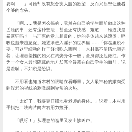
要啊……」可她却没有想合拢大腿的欲望，反而兴起想让他看
个够的念头。
「啊……我是怎么搞的，竟然在自己的学生面前做出这种
丢脸的事，还有这种想法，甚至还有快感，难道……难道我是
暴露狂吗？」与理惠的意志相反的，她的身体越来越滚烫，呼
吸也越来越急促。她逐渐进入淫邪的世界里……「你嘴里说不
要，可这里蠕动的样子好想吃东西啊！」木村毫不留情地嘲弄
着，让理惠羞愧的如火在灼烧身体一般，全身都泛起微红。作
为一个女人最想隐藏的地方却完全暴露在自己学生的面前，说
是羞耻，不如说是恐惧。
不用看也知道木村的眼睛在看哪里，女人最神秘的嫩肉受
到淫邪的视线的刺激感到异常的火热。
「太好了，我要更仔细地看老师的身体。」说着，木村用
手指把二块肉片向左右用力拉开。
「哎呀！」从理惠的嘴里又发出惨叫声。