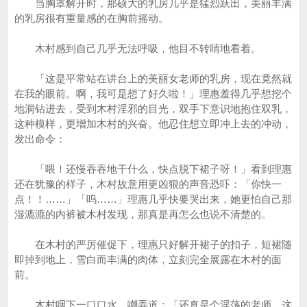
当胸罩解开时，那硕大的乳房几乎是猛烈跃出，美丽丰满
的乳房很有重量感的在胸前摇动。
木村感到自己几乎无法呼吸，他目不转睛地看着。
「这是平常站在讲台上的美丽女老师的乳房，现在竟然就
在我的眼前。啊，我可是想了好久啦！」理惠羞得几乎想挖个
地洞钻进去，受到木村淫邪的目光，双手下意识地抱住双乳，
这种模样，更增加木村的兴奋。他忍住想立即冲上去的冲动，
发出命令：
「喂！还慢吞吞地干什么，快点脱下裙子呀！」看到理惠
还在犹豫的样子，木村故意用更凶狠的声音恐吓：「你快一
点！！……」「呜……」理惠几乎快要哭出来，她更怕自己那
湿漉漉的内裤被木村发现，那真是再怎么也说不清楚的。
在木村的严厉催促下，理惠只好解开裙子的扣子，短裙随
即掉到地上，雪白而丰满的肉体，立刻完全展露在木村的面
前。
木村咽下一口口水，嘲弄道：「还真是个淫荡的老师，这