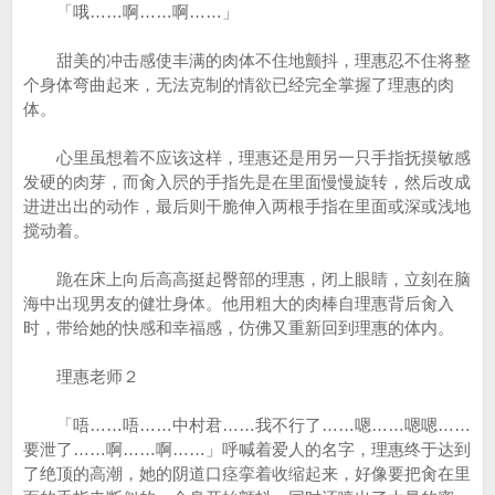
「哦……啊……啊……」
甜美的冲击感使丰满的肉体不住地颤抖，理惠忍不住将整
个身体弯曲起来，无法克制的情欲已经完全掌握了理惠的肉
体。
心里虽想着不应该这样，理惠还是用另一只手指抚摸敏感
发硬的肉芽，而肏入屄的手指先是在里面慢慢旋转，然后改成
进进出出的动作，最后则干脆伸入两根手指在里面或深或浅地
搅动着。
跪在床上向后高高挺起臀部的理惠，闭上眼睛，立刻在脑
海中出现男友的健壮身体。他用粗大的肉棒自理惠背后肏入
时，带给她的快感和幸福感，仿佛又重新回到理惠的体内。
理惠老师２
「唔……唔……中村君……我不行了……嗯……嗯嗯……
要泄了……啊……啊……」呼喊着爱人的名字，理惠终于达到
了绝顶的高潮，她的阴道口痉挛着收缩起来，好像要把肏在里