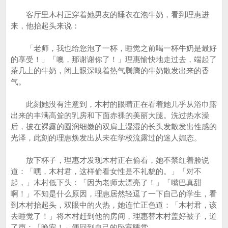
客厅里木村正穿着她男友的睡衣在泡牛奶，看到理惠进
来，他抬起头来说：
「老师，我也给您泡了一杯，睡觉之前喝一杯牛奶是最好
的享受！」「噢，那谢谢你了！」理惠愉快地走过去，端起了
茶几上的牛奶，闭上眼深嗅着热气腾腾的牛奶散发出来的香
气。
此刻她没有注意到，木村的眼睛正在看着她几乎从浴巾露
出来的丰满高耸的乳房和下面赤裸的美丽大腿。洗过热水澡
后，披在裸露的圆润细嫩的双肩上湿湿的长头发散发出性感的
光泽，此刻的理惠焕发出从未在学校流露过的迷人媚态。
放下杯子，理惠才发现木村正在偷看，她不禁红着脸说
道：「嘿，木村君，这样偷看女性是不礼貌的。」「对不
起，」木村低下头：「因为老师太漂亮了！」「嘴巴真甜
啊！」不知是什么原因，理惠居然轻逗了一下自己的学生，看
到木村抬起头，双眼中的火热，她连忙正色道：「木村君，该
去睡觉了！」将木村赶到他的房间，理惠替木村盖好被子，道
了声：「晚安！」便回到自己的卧室睡觉。