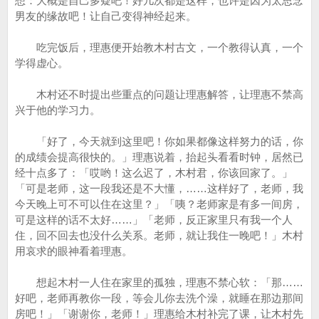
想：大概是自己多疑吧！好几次都是这样，也许是因为太思念
男友的缘故吧！让自己变得神经起来。
吃完饭后，理惠便开始教木村古文，一个教得认真，一个
学得虚心。
木村还不时提出些重点的问题让理惠解答，让理惠不禁高
兴于他的学习力。
「好了，今天就到这里吧！你如果都像这样努力的话，你
的成绩会提高很快的。」理惠说着，抬起头看看时钟，居然已
经十点多了：「哎哟！这么迟了，木村君，你该回家了。」
「可是老师，这一段我还是不大懂，……这样好了，老师，我
今天晚上可不可以住在这里？」「咦？老师家是有多一间房，
可是这样的话不太好……」「老师，反正家里只有我一个人
住，回不回去也没什么关系。老师，就让我住一晚吧！」木村
用哀求的眼神看着理惠。
想起木村一人住在家里的孤独，理惠不禁心软：「那……
好吧，老师再教你一段，等会儿你去洗个澡，就睡在那边那间
房吧！」「谢谢你，老师！」理惠给木村补完了课，让木村先