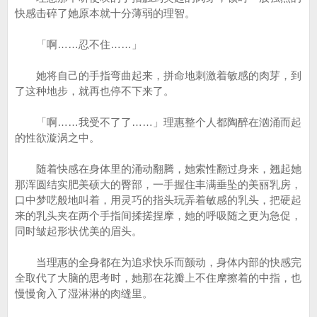
快感击碎了她原本就十分薄弱的理智。
「啊……忍不住……」
她将自己的手指弯曲起来，拼命地刺激着敏感的肉芽，到
了这种地步，就再也停不下来了。
「啊……我受不了了……」理惠整个人都陶醉在汹涌而起
的性欲漩涡之中。
随着快感在身体里的涌动翻腾，她索性翻过身来，翘起她
那浑圆结实肥美硕大的臀部，一手握住丰满垂坠的美丽乳房，
口中梦呓般地叫着，用灵巧的指头玩弄着敏感的乳头，把硬起
来的乳头夹在两个手指间揉搓捏摩，她的呼吸随之更为急促，
同时皱起形状优美的眉头。
当理惠的全身都在为追求快乐而颤动，身体内部的快感完
全取代了大脑的思考时，她那在花瓣上不住摩擦着的中指，也
慢慢肏入了湿淋淋的肉缝里。