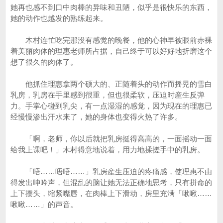
她再也感不到口中肉棒的异味和丑陋，似乎是很快乐的东西，
她的动作也越发的熟练起来。
木村连忙吃完那没有感觉的晚餐，他的心神早被眼前赤裸
着美丽肉体的理惠老师所占据，自己终于可以好好地折磨这个
想了很久的肉体了。
他抓住理惠拿两个硕大的、正随着头的动作而摇晃的雪白
乳房，乳房在手里感到很重，但也很柔软，压迫时産生反弹
力。手掌心碰到乳尖，有一点湿湿的感觉，因为现在的理惠已
经慢慢渗出汗水来了，她的身体也变得火热了许多。
「啊，老师，你以后就把乳房挺得高高的，一面摇动一面
给我上课吧！」木村得意地说着，用力地揉搓手中的乳房。
「唔……唔唔……」乳房産生压迫的疼痛感，使理惠不由
得发出呻吟声，但混乱的脑让她无法正确地思考，只有拼命的
上下摆头，缩紧嘴唇，在肉棒上下滑动，房里充满「啾啾……
啾啾……」的声音。