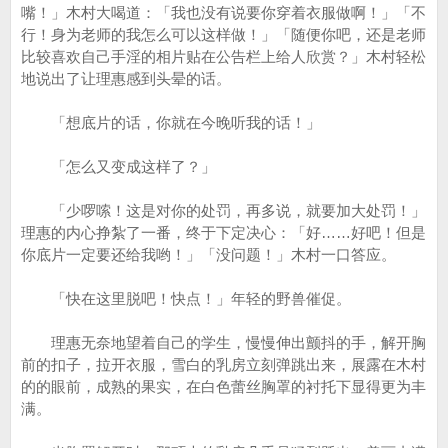
嘴！」木村大喝道：「我也没有说要你穿着衣服做啊！」「不
行！身为老师的我怎么可以这样做！」「随便你吧，还是老师
比较喜欢自己手淫的相片贴在公告栏上给人欣赏？」木村轻松
地说出了让理惠感到头晕的话。
「想底片的话，你就在今晚听我的话！」
「怎么又变成这样了？」
「少啰嗦！这是对你的处罚，再多说，就要加大处罚！」
理惠的内心挣紮了一番，终于下定决心：「好……好吧！但是
你底片一定要还给我哟！」「没问题！」木村一口答应。
「快在这里脱吧！快点！」年轻的野兽催促。
理惠无奈地望着自己的学生，慢慢伸出颤抖的手，解开胸
前的扣子，拉开衣服，雪白的乳房立刻弹跳出来，展露在木村
的的眼前，成熟的果实，在白色蕾丝胸罩的衬托下显得更为丰
满。