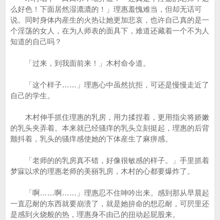
么好色！下面居然湿漉漉的！」理惠羞愧难当，但却无话可
说。同时身体内産生的火热让她更加悲哀，也许自己真的是一
个淫荡的女人，在为人师表的面具下，难道还藏着一个不为人
知道的自己吗？
「过来，到我面前来！」木村命令道。
「这个样子……」理惠心中虽然抗拒，可还是慢慢走近了
自己的学生。
木村伸手抓住理惠的乳房，用力揉捏着，更用指尖将娇嫩
的乳头夹弄着。本来就已经骚痒的乳头立刻挺起，理惠的后背
颤抖着，乳头的骚痒感使她的下体産生了麻痹感。
「老师的的乳房真不错，好像很敏感的样子。」手里抓着
梦寐以求的理惠老师的美丽乳房，木村的心都要爆炸了。
「啊……啊……」理惠忍不住呻吟出来。感到那从早晨起
一直忍耐的东西就要崩溃了，就是她拚命的想忍耐，可屄里还
是感到火烧般的热，理惠身不由己的扭动起屁股来。