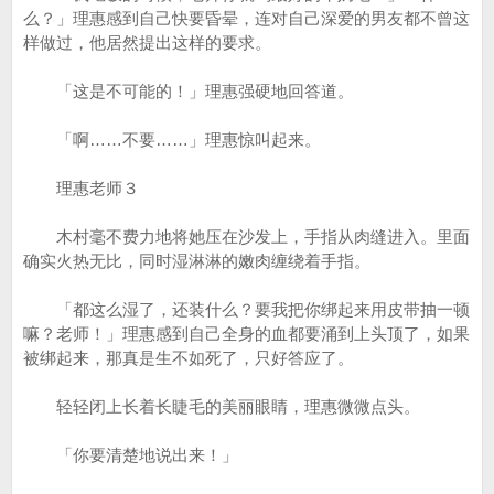
么？」理惠感到自己快要昏晕，连对自己深爱的男友都不曾这
样做过，他居然提出这样的要求。
「这是不可能的！」理惠强硬地回答道。
「啊……不要……」理惠惊叫起来。
理惠老师３
木村毫不费力地将她压在沙发上，手指从肉缝进入。里面
确实火热无比，同时湿淋淋的嫩肉缠绕着手指。
「都这么湿了，还装什么？要我把你绑起来用皮带抽一顿
嘛？老师！」理惠感到自己全身的血都要涌到上头顶了，如果
被绑起来，那真是生不如死了，只好答应了。
轻轻闭上长着长睫毛的美丽眼睛，理惠微微点头。
「你要清楚地说出来！」