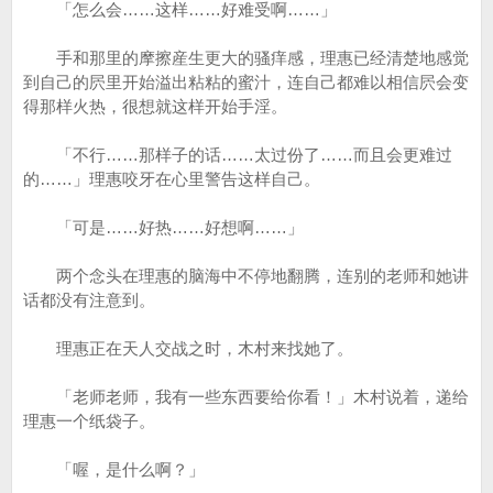
「怎么会……这样……好难受啊……」
手和那里的摩擦産生更大的骚痒感，理惠已经清楚地感觉
到自己的屄里开始溢出粘粘的蜜汁，连自己都难以相信屄会变
得那样火热，很想就这样开始手淫。
「不行……那样子的话……太过份了……而且会更难过
的……」理惠咬牙在心里警告这样自己。
「可是……好热……好想啊……」
两个念头在理惠的脑海中不停地翻腾，连别的老师和她讲
话都没有注意到。
理惠正在天人交战之时，木村来找她了。
「老师老师，我有一些东西要给你看！」木村说着，递给
理惠一个纸袋子。
「喔，是什么啊？」