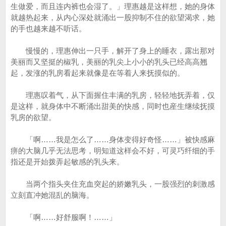
生做爱，而且连内裤也会湿了。」理惠越是这样想，她的身体
就越热起来，从内心深处就涌出一股抑制不住的欲望渴求，她
的手也越来越不听话。
慢慢的，理惠伸出一只手，解开了身上的睡衣，露出那对
美丽而又坚挺的椒乳，美丽的乳尖上小小的乳头已经高高翘
起，发涨的乳房看起来就像是在等着人来抚摸似的。
理惠叹着气，从下面握住丰满的乳房，轻轻地抚弄着，仅
是这样，就身体中不断涌出甜美的快感，同时也産生继续抚摸
乳房的欲望。
「啊……我是怎么了……身体变得好奇怪……」被快感麻
痹的大脑几乎无法思考，明知道这样会不好，可灵巧纤细的手
指还是开始拨弄起敏感的乳头来。
当两个指头夹住充血突起的娇嫩乳头，一股强烈的刺激感
立刻直冲她混乱的脑海。
「啊……好舒服啊！……」