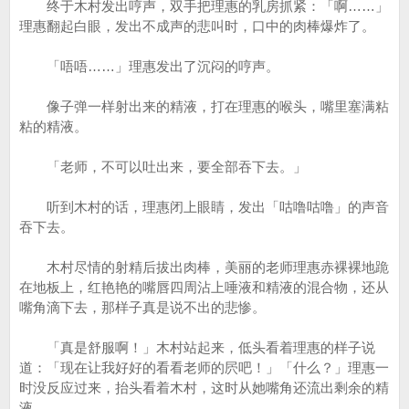
终于木村发出哼声，双手把理惠的乳房抓紧：「啊……」
理惠翻起白眼，发出不成声的悲叫时，口中的肉棒爆炸了。
「唔唔……」理惠发出了沉闷的哼声。
像子弹一样射出来的精液，打在理惠的喉头，嘴里塞满粘
粘的精液。
「老师，不可以吐出来，要全部吞下去。」
听到木村的话，理惠闭上眼睛，发出「咕噜咕噜」的声音
吞下去。
木村尽情的射精后拔出肉棒，美丽的老师理惠赤裸裸地跪
在地板上，红艳艳的嘴唇四周沾上唾液和精液的混合物，还从
嘴角滴下去，那样子真是说不出的悲惨。
「真是舒服啊！」木村站起来，低头看着理惠的样子说
道：「现在让我好好的看看老师的屄吧！」「什么？」理惠一
时没反应过来，抬头看着木村，这时从她嘴角还流出剩余的精
液。