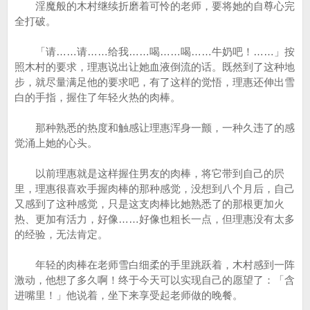
淫魔般的木村继续折磨着可怜的老师，要将她的自尊心完
全打破。
「请……请……给我……喝……喝……牛奶吧！……」按
照木村的要求，理惠说出让她血液倒流的话。既然到了这种地
步，就尽量满足他的要求吧，有了这样的觉悟，理惠还伸出雪
白的手指，握住了年轻火热的肉棒。
那种熟悉的热度和触感让理惠浑身一颤，一种久违了的感
觉涌上她的心头。
以前理惠就是这样握住男友的肉棒，将它带到自己的屄
里，理惠很喜欢手握肉棒的那种感觉，没想到八个月后，自己
又感到了这种感觉，只是这支肉棒比她熟悉了的那根更加火
热、更加有活力，好像……好像也粗长一点，但理惠没有太多
的经验，无法肯定。
年轻的肉棒在老师雪白细柔的手里跳跃着，木村感到一阵
激动，他想了多久啊！终于今天可以实现自己的愿望了：「含
进嘴里！」他说着，坐下来享受起老师做的晚餐。