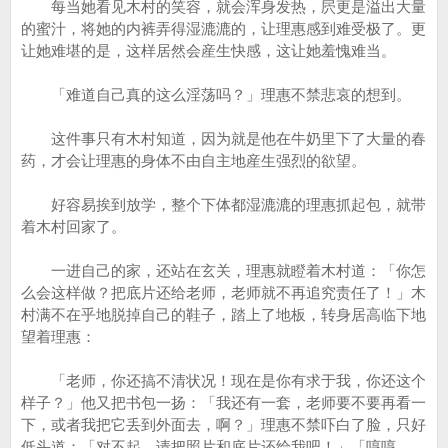
每当她看见木村的笑容，就会浑身发热，屄更是溢出大量
的蜜汁，将她的内裤弄得湿漉漉的，让理惠感到难受极了。更
让她难堪的是，这样居然会産生快感，这让她羞愧难当。
「难道自己真的这么淫荡吗？」理惠不禁悲哀的想到。
这件事只有木村知道，因为就是他在牛奶里下了大量的春
药，才会让理惠的身体不由自主地産生强烈的欲望。
好容易挨到放学，整个下体都湿漉漉的理惠抓起包，就带
着木村回家了。
一进自己的家，还站在玄关，理惠就瞪着木村道：「你怎
么会这样做？把底片还给老师，老师就不再追究责任了！」木
村满不在乎地脱掉自己的鞋子，踏上了地板，转身居高临下地
望着理惠：
「老师，你还搞不清状况！现在是你有求于我，你还这个
样子？」他又把书包一扬：「我还有一套，老师要不要再看一
下，或者我把它丢到外面去，啊？」理惠不禁吓白了脸，只好
低头道：「对不起，请把照片和底片还给我吧！」「哼哼……