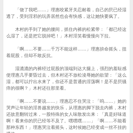
「饶了我吧……」理惠咬紧牙关忍耐着，自己的屄已经湿
透了，受到淫邪的玩弄居然也会有快感，这让她快要疯了。
木村的手到了她的腰间，抓住内裤的松紧带：「都已经这
么湿了，还是把它脱掉吧！」木村淫笑着慢慢向下拉。
「啊……不要……千万不能这样……」理惠拚命摇头，扭
着屁股，但却不敢反抗。
湿漉漉的内裤经过屁股的顶端到达大腿上，强烈的羞耻感
使理惠几乎要昏过去，但木村还不放松淩辱她的欲望：「这么
湿，都可以拧出水来了，你还不是普通的淫荡啊！是不是屄骚
痒的很啊？」木村还往那里看。
「啊……不要说……」理惠忍不住哭泣：「呜……」她的
哭声让年轻的淫兽越发的快乐，从理惠的脚下脱去内裤，木村
还故意翻转过来，一股特殊的女人味散发出来：「真是好味道
啊！看来你的屄已经等不及了。嘿嘿嘿……」「啊……不能看
那种东西！」理惠哭泣着摇头，这时候她已经变成一丝不挂的