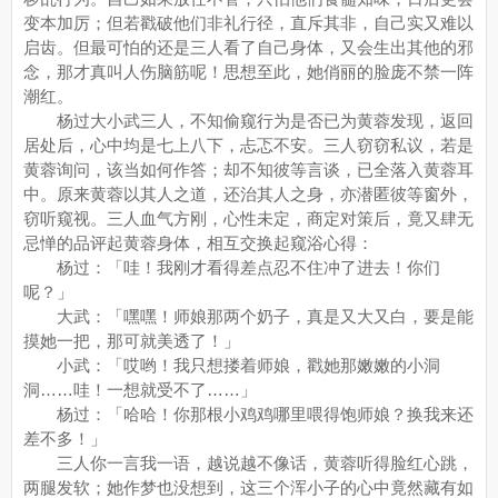
变本加厉；但若戳破他们非礼行径，直斥其非，自己实又难以
启齿。但最可怕的还是三人看了自己身体，又会生出其他的邪
念，那才真叫人伤脑筋呢！思想至此，她俏丽的脸庞不禁一阵
潮红。
杨过大小武三人，不知偷窥行为是否已为黄蓉发现，返回
居处后，心中均是七上八下，忐忑不安。三人窃窃私议，若是
黄蓉询问，该当如何作答；却不知彼等言谈，已全落入黄蓉耳
中。原来黄蓉以其人之道，还治其人之身，亦潜匿彼等窗外，
窃听窥视。三人血气方刚，心性未定，商定对策后，竟又肆无
忌惮的品评起黄蓉身体，相互交换起窥浴心得：
杨过：「哇！我刚才看得差点忍不住冲了进去！你们
呢？」
大武：「嘿嘿！师娘那两个奶子，真是又大又白，要是能
摸她一把，那可就美透了！」
小武：「哎哟！我只想搂着师娘，戳她那嫩嫩的小洞
洞……哇！一想就受不了……」
杨过：「哈哈！你那根小鸡鸡哪里喂得饱师娘？换我来还
差不多！」
三人你一言我一语，越说越不像话，黄蓉听得脸红心跳，
两腿发软；她作梦也没想到，这三个浑小子的心中竟然藏有如