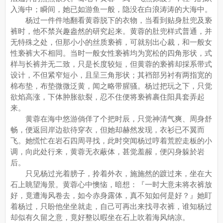
入海中；瞬间，她已如游鱼一般，隐没在白浪涛涛的大海中。
杨过一件件地翻看黄蓉脱下的衣物，当看到贴身肚兜及亵
裤时，他不禁兴趣盎然的研究起来。黄蓉的肚兜样式普通，并
无特殊之处，但那小小的丝质亵裤，可就别出心裁，和一般女
性亵裤大不相同。当时一般女性亵裤均为宽松的四角形状，式
样与长裤并无二致，只是长度较短，但黄蓉的亵裤却採系带式
设计，不但紧窄短小，且呈三角形状；其裆部另衬有两指宽的
棉布垫，布垫微微泛黄，闻之略带腥骚。杨过把玩之下，只觉
欲焰高涨，下体肿胀欲裂，忍不住便将亵裤裹住阳具套弄起
来。
黄蓉在海中悠游倘佯了个把时辰，只觉神清气爽、周身舒
畅，便返回岸边欲待穿衣，但她却赫然发现，衣衫已不翼而
飞。她慌忙在岩石四周寻找，此时突闻杨过哼着荒腔走板的小
调，向此处行来，黄蓉无衣蔽体，甚觉羞赧，便闪身躲於岩
后。
只见杨过光着膀子，拎着外衣，施施然的踱过来，坐在大
石上眺望海景。黄蓉心中懊恼，暗想：『一时大意未将衣裤放
好，竟遭海风卷去，如今赤身露体，真不知如何是好？』她盯
着杨过，只盼他坐坐就走，自己可再出来找寻衣裤，谁知杨过
却似有久留之意，竟好整以暇坐在石上吹着海风纳凉。