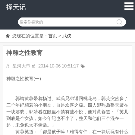
择天记
您现在的位置是：
首页
>
武侠
神雕之性教育
星河大帝
2014-10-06 10:51:17
神雕之性教育(一)
郭靖黄蓉带着杨过、武氏兄弟返回桃花岛，郭芙突然多了
三个年纪相若的小朋友，自是欢喜之极。四人混熟后整天聚在
一块嬉戏，郭靖看在眼里不禁有些不悦，他对黄蓉道：「芙儿
到底是个女孩，如今年纪也不小了，整天和他们三个混在一
起，未免也太不像话。」
黄蓉笑道：「都是孩子嘛！难得有伴，在一块玩玩有什么