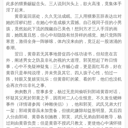
此多的猥亵龌龊念头。三人说到兴头上，欲火高涨，竟集体手
淫了起来。
黄蓉返回居处，久久无法成眠。三人用猥亵言辞表达出对
她的淫秽幻想，在她心中造成极大震撼。自己视同子侄的小男
孩，竟然如此下流的觊觎自己美色！想到方才三人手淫的画
面，她既羞且怒，但心中却隐隐有丝异样的感觉。她只觉阵阵
寒意，激得全身一阵哆嗦，体内没来由的，竟泛起一股汹涌的
春潮。
翌日，黄蓉若无其事地督促四小练功读书，但却意在言
外，阐述男女之防及非礼勿视的大道理。郭芙想起了昨日情
事，心中不免疑神疑鬼；三人作贼心虚，更是面红耳赤，好在
黄蓉只是单纯说理，并未旁及其它。四人孩子心性，怕过一
阵，转眼又复嬉笑玩乐；但黄蓉盯的紧、看的牢，他们也没机
会再次作出非礼之事。
匆匆数月，世事多变，杨过无意间偷听到郭靖黄蓉对话，
怀疑其父死於郭黄之手，因而对二人心生恨意。不久发生蟋蟀
事件（详情请参阅《神雕侠侣》），他和郭芙、武氏兄弟大打
一架；郭靖黄蓉虽未加责备，但彼此嫌隙却益形明显。其后四
人分由郭靖、黄蓉各别施教，郭芙、武氏兄弟由郭靖教导，杨
过则由黄蓉负责；但是黄蓉不授武只教文，更使他心中满怀猜