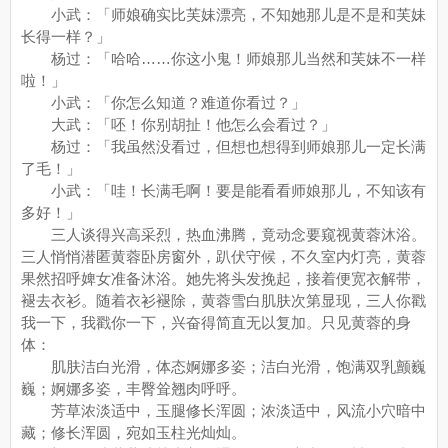
小武：「师娘确实比芙妹漂亮，不知她那儿是不是和芙妹
长得一样？」
杨过：「哈哈……你这小鬼！师娘那儿当然和芙妹不一样
啦！」
小武：「你怎么知道？难道你看过？」
大武：「呸！你别胡扯！他怎么会看过？」
杨过：「我虽然没看过，但想也想得到师娘那儿一定长满
了毛！」
小武：「哇！长满毛啊！要是能看看师娘那儿，不知该有
多好！」
三人谈得兴高采烈，热血沸腾，竟动念要窥视黄蓉沐浴。
三人悄悄潜匿黄蓉卧房窗外，趴伏守候，不久室内灯亮，黄蓉
果然招呼婢女准备沐浴。她先将头发挽起，接着便宽衣解带，
褪去衣衫。随着衣衫褪除，黄蓉雪白肌肤次第显现，三人你戳
我一下，我戳你一下，兴奋得简直无以复加。只见黄蓉的身
体：
肌肤洁白光滑，体态婀娜多姿；洁白光滑，饱满双乳颤巍
巍；婀娜多姿，丰臀耸翘肉呼呼。
芳草浓淡适中，玉腿修长浑圆；浓淡适中，风流小穴暗中
藏；修长浑圆，宛如玉柱光灿灿。