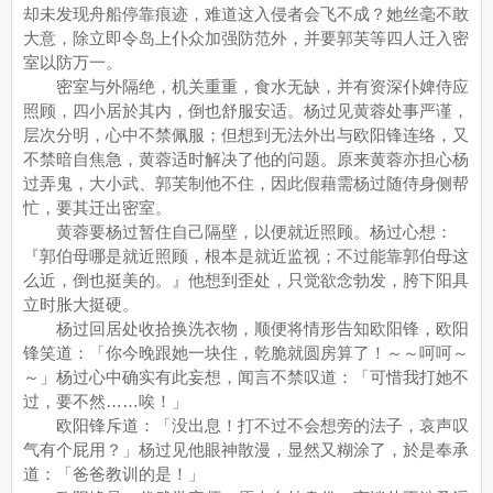
却未发现舟船停靠痕迹，难道这入侵者会飞不成？她丝毫不敢
大意，除立即令岛上仆众加强防范外，并要郭芙等四人迁入密
室以防万一。
密室与外隔绝，机关重重，食水无缺，并有资深仆婢侍应
照顾，四小居於其内，倒也舒服安适。杨过见黄蓉处事严谨，
层次分明，心中不禁佩服；但想到无法外出与欧阳锋连络，又
不禁暗自焦急，黄蓉适时解决了他的问题。原来黄蓉亦担心杨
过弄鬼，大小武、郭芙制他不住，因此假藉需杨过随侍身侧帮
忙，要其迁出密室。
黄蓉要杨过暂住自己隔壁，以便就近照顾。杨过心想：
『郭伯母哪是就近照顾，根本是就近监视；不过能靠郭伯母这
么近，倒也挺美的。』他想到歪处，只觉欲念勃发，胯下阳具
立时胀大挺硬。
杨过回居处收拾换洗衣物，顺便将情形告知欧阳锋，欧阳
锋笑道：「你今晚跟她一块住，乾脆就圆房算了！～～呵呵～
～」杨过心中确实有此妄想，闻言不禁叹道：「可惜我打她不
过，要不然……唉！」
欧阳锋斥道：「没出息！打不过不会想旁的法子，哀声叹
气有个屁用？」杨过见他眼神散漫，显然又糊涂了，於是奉承
道：「爸爸教训的是！」