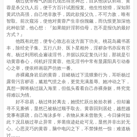
杨过犹带稚气的面孔现出得意神态，自从他误认郭靖、黄
蓉是杀父仇人后，便千方百计试图报复。他生性狡猾，深知郭
黄武功高强，自己绝非敌手，因此欲报父仇，不可力敌，唯有
智取。前次窥浴，使他对黄蓉产生非份觊觎，而仇恨更加深他
此种欲望，他心想：『如果能奸淫郭伯母，岂不是报仇的最好
方式？』
他既有此想，便专心致志在这方面下功夫。桃花岛藏书甚
丰，除经史子集、五行八卦、医卜星相外，淫秽杂书亦应有尽
有。杨过利用机会遍读淫书，并据以拟定复仇计划，那就是引
动黄蓉春心，伺机奸淫黄蓉。他见淫书中常有显露阳具引动春
心之举，便依样画葫芦仿效一番。
赤裸藏身岩后的黄蓉，目睹杨过下流猥亵行为，耳听杨过
露骨污言秽语，尴尬气愤之余，更觉充满羞辱。她冲动之下，
真想一脚将杨过踹入海里，但低头看看自己赤裸身躯，终究觉
得难以为情。
好不容易，杨过终於离去，她慌忙跃出捡拾衣裤，但却遍
寻不见亵裤，显然已被杨过顺手取去。黄蓉回到居处，越想越
觉事有蹊跷，自己海泳多年，衣物从来未曾散失，今日缘何如
此？况且杨过举止异常，斧凿痕迹处处可见，显然并非出於无
心。心思灵巧的黄蓉，脑中电闪之下，不禁悚然一惊：难道杨
过……