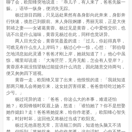
聊了会，欧阳锋突地说道：「乖儿子，有人来了，爸爸先躲一
躲。」语毕一纵身，便消失无踪。
杨过游目四顾，只见远处果然有条身影向此奔来，身影奔
行快速，倏忽已到眼前。来人身段婀娜，秀丽无双，正是大侠
郭靖之妻——女诸葛黄蓉。杨过见是黄蓉，心中爱恨交织，也
说不出是什么滋味，黄蓉见杨过在此，同样也觉讶异。
两人目光交会，黄蓉笑盈盈的道：「过儿，你起得真早，
可瞧见有什么生人上岸吗？」杨过心中一惊，心想：『郭伯母
怎地消息如此灵通？爸爸才刚上岸，她就知道了！』他心中虽
惊，嘴里却说道：「大海茫茫，无舟无船，怎会有人登岸？」
黄蓉原本就没指望杨过能提供什么消息，因此随意交待两句，
便又匆匆四下巡视。
黄蓉一走，欧阳锋又冒了出来，他恨恨的道：「我就知道
那两只雕儿会将她引来，这女娃厉害得紧，爸爸曾经吃过她不
少亏。」
杨过诧异的道：「爸爸，你这么大的本事，难道还怕
她？」欧阳锋顿时双眉上扬，怒道：「谁怕她了？你不是想娶
她作媳妇？走！爸爸将她捉来，给你作老婆。」欧阳锋心智失
常，时好时坏，这回他又将杨过当成了欧阳克。
杨过见他喜怒无常，言语颠三倒四，知道他头脑又不清
楚，但听到「将她捉来，给你作老婆」这句话时，心中不禁一