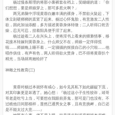
杨过慢条斯理的将那小亵裤套在裆上，笑瞇瞇的道：「你
们想想，要是师娘穿上，那可多惹火啊？」
两兄弟脑中浮现黄蓉白嫩丰满的裸身，不禁欲火陡起，下
体立刻硬梆梆的直竖了起来。杨过心怀鬼胎，有意激发二人性
欲，因此加油添醋，多方描述黄蓉身体特徵；二人听得口乾舌
燥，忍无可忍，捏着阳具便手淫了起来。
杨过趁着二人在兴头上，便将淫书上看来的猥亵情事，移
花接木转嫁到黄蓉身上。什么师父不在，师娘一定痒得慌
啦……师娘晚上睡不着，一定骚骚的抠摸自己的小穴啦……他
唱作俱佳，有声有色，两人听得欲火焚身，巴不得将黄蓉扒个
精光，当场就将她给奸了
神雕之性教育(三)
黄蓉对杨过本就怀有戒心，如今见其私下如此龌龊下流，
对其印象更是坏透了。她心想：『杨过这小子生性狡诈，靖哥
哥老是吃亏上当，可要想在我眼前弄鬼，那可是门也没有。不
过瞧他日间那模样，显然已通男女之事，且有意挑衅，自己还
是不能太过大意……』