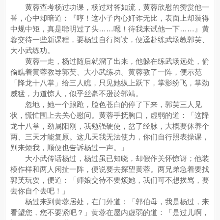
黄蓉查考杨过功课，杨过对答如流，黄蓉欣慰的赞赏他一
番，心中却暗道：『哼！这小子内心奸诈无比，表面上却装得
中规中矩，真是聪明过了头……嗯！待我来试他一下……』黄
蓉交待一些新课程，要杨过自行阅读，便迳赴练武场教郭芙、
大小武练功。
黄蓉一走，杨过随后就溜了出来，他躲在练武场远处，偷
偷瞧着黄蓉教导郭芙、大小武练功。黄蓉教了一阵，便示范
「降龙十八掌」给三人瞧，只见她纵上跃下，掌影纷飞，掌劲
威猛，力道惊人，似乎丝毫不逊於郭靖。
忽地，她一个踉跄，脸色苍白的停了下来，郭芙三人见
状，慌忙围上去关心慰问。黄蓉手抚胸口，虚弱的道：「这降
龙十八掌，劲属阳刚，我勉强硬使，岔了经脉，大概要休养个
两、三天才能复原。这几天我无法使力，你们自行照表操课，
别来烦我，顺便也告诉杨过一声。」
大小武传话杨过，杨过虽已知晓，却假作关怀惊讶；他装
模作样和两人闲扯一阵，便说要去探望黄蓉。两兄弟急着要找
郭芙玩耍，便道：「师娘交待不要烦她，我们可不想挨骂，要
去你自个去吧！」
杨过来到黄蓉居处，在门外道：「郭伯母，我是杨过，来
看望您，您不要紧吧？」黄蓉在屋内虚弱的道：「是过儿啊，