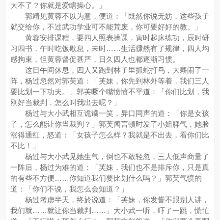
大不了？你就是爱瞎操心。」
郭靖见黄蓉不以为意，便道：「既然你说无妨，这些孩子
就交给你，不过武功学业可不能荒废，你可要好好的教。」
黄蓉安排课程，要四人照表操课，寅时起床练功，辰时研
习四书，午时吃饭歇息，未时……生活骤然有了规律，四人均
感拘束，但黄蓉督促甚严，日久四人也都逐渐习惯。
这日午间休息，四人又跑到林子里抓蛇打鸟，大夥闹了一
阵，杨过忽然对郭芙道：「芙妹，你先到林外等着，我们三人
要比划一下功夫。」郭芙噘个嘴愤愤不平道：「你们比划，我
刚好当裁判，怎么叫我出去呢？」
杨过与大小武相互诡谲一笑，异口同声的道：「你是女孩
子，怎么能让你当裁判？」郭芙闻言顿时发了小姐脾气，她脸
涨得通红，怒道：「女孩子怎么样？我就是不出去，看你们比
不比！」
杨过与大小武见她生气，倒也不敢轻忽，三人低声商量了
一阵后，杨过为难的道：「芙妹，我们也不是排斥你，只是真
的有些不方便……你知道我们要比划什么吗？」郭芙气愤的
道：「你们不说，我怎么会知道？」
杨过考虑半天，终於说道：「芙妹，你发誓不跟别人讲，
我们就……就让你当裁判……」大小武一听，吓了一跳，慌忙