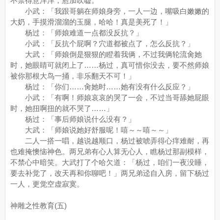
不禁得意洋洋，愈加吹嘘。
小武：「我跟哥躺在师娘身旁，一人一边，嘴吸白嫩嫩的
大奶，手摸滑溜溜的玉腿，哈哈！真是美死了！」
杨过：「师娘难道一点都没反抗？」
小武：「反抗个屁啊？穴道都被点了，怎么反抗？」
大武：「师娘倒是狠狠的瞪着我俩，不过我俩轮流肏她
时，她眼睛可就闭上了……杨过，真可惜你没去，要不然师娘
被你那根大鸟一捅，非乐翻天不可！」
杨过：「你们……肏她时……她有没有什么反应？」
小武：「有啊！师娘哀哀的哭了一会，不过当哥舔她屁眼
时，她扭啊扭的就不哭了……」
杨过：「事后师娘说什么没有？」
大武：「师娘说她好舒服呢！嘻～～嘻～～」
二人一搭一唱，越说越顺口，杨过被唬弄得心痒难耐，再
也难掩懊恼神色。两兄弟有心人算无心人，瞧杨过那副模样，
不禁心中暗笑。大武打了个哈欠道：「杨过，咱们一夜没睡，
要去补觉了，改天再和你聊吧！」两兄弟迳自入房，留下杨过
一人，更觉空虚寂寞。
神雕之性教育(五)