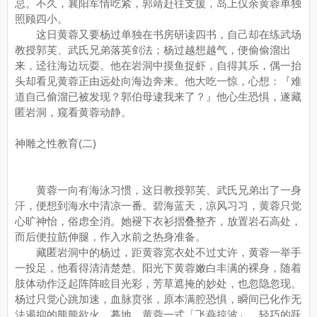
忌。不久，襄阳军情吃紧，郭靖赶往支援，岛上仅余黄蓉单独
照顾四小。
这日黄蓉又要杨过单独在书房研读四书，自己却在练武场
教授郭芙、武氏兄弟落英剑法；杨过越想越气，便偷偷溜出
来，迳往海边玩耍。他在岩洞中摸鱼捉虾，自得其乐，偶一抬
头却看见黄蓉正由远处向海边奔来。他大吃一惊，心想：『难
道自己偷溜已被发现？郭伯母逮我来了？』他心生恐惧，遂藏
匿岩洞，窥看黄蓉动静。
神雕之性教育(二)
黄蓉一向有海泳习惯，这日教授郭芙、武氏兄弟出了一身
汗，便想到海水中清凉一番。碧海蓝天，凉风习习，黄蓉只觉
心旷神怡，俗虑全消。她褪下衣衫摺叠整齐，放置岩石高处，
而后便拉筋伸腿，作入水前之热身准备。
藏匿岩洞中的杨过，距黄蓉宽衣处不过丈许，黄蓉一举手
一投足，他看得清清楚楚。阳光下黄蓉嫩白丰满的裸身，随着
肢体动作泛起阵阵眩目光彩，芳草遮掩的妙处，也忽隐忽现。
杨过只觉心跳加速，血脉贲张，原本满腔恐惧，瞬间已化作无
法遏抑的熊熊欲火。蓦地，黄蓉一式「飞燕掠波」，轻巧的跃