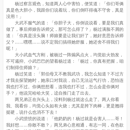
杨过察言观色，知道两人心中害怕，便笑道：「你们哥俩
真是色大胆小，我跟你们说着玩，你们倒吓得魂不守舍，真是
没用！」
大武不服气的道：「你胆子大，你倒说说看，要是我们真
做了，事后师娘告诉师父，那可怎么得了？」杨过满脸不屑的
道：「你真是没头脑！师娘要是让我们奸了，她好意思告诉师
父？……嘿嘿……说不定我们搞得她舒服，她还舍不得我们
呢！」
大小武血气方刚，被杨过一阵煽风点火，均觉欲火勃发，
不可遏抑。小武巴巴的望着杨过道：「杨过，你真有把握，咱
们制得住师娘？」
杨过笑道：「郭伯母又不教我武功，我怎么知道？不过方
才我去探望她时，她亲口对我说，自己无法运气行功，恐怕连
我也打不过。你俩想想看，连我也打不过，怎么会是你俩对
手？」他说完哈哈大笑，迳自推门走了出去。
两兄弟正在兴头上，没料到杨过就这么走了。两人你看
我、我看你，均觉心头如有火烧；尤其是胯下肉棒，更是翘得
挺硬，说什么也消不下去！
小武愤愤的说道：「他奶奶的！杨过就是会害人……哥！
我好想……你敢不敢？」两兄弟心意相通，有志一同，在色欲