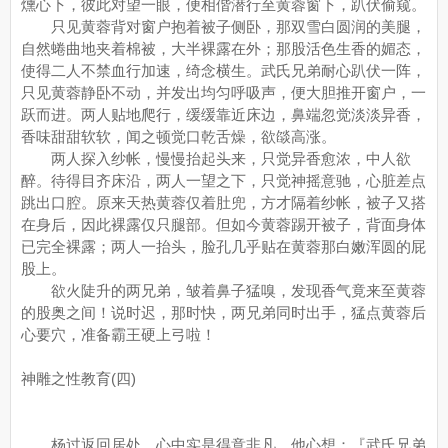
燻心下，彼此对望一眼，便相偕潜行至黄蓉窗下，趴伏偷窥。
只见黄蓉背对窗户抱着被子侧卧，那双雪白圆润的美腿，
自然蜷曲地夹着棉被，大半裸露在外；那股活色生香的媚态，
使得二人不禁血行加速，绮念横生。武氏兄弟耐心趴伏一阵，
只见黄蓉静卧不动，并发出均匀呼吸声，便大胆推开窗户，一
跃而进。两人贴地爬行，缓缓靠近床边，鼻端忽觉淡淡异香，
香味甜甜软软，闻之顿觉口乾舌燥，欲燄高涨。
两人探入纱帐，慢慢抬起头来，只觉异香愈浓，中人欲
醉。待得目齐床沿，两人一望之下，只觉神摇意驰，心脏差点
跳出口腔。原来天热黄蓉仅着肚兜，方才隔着纱帐，被子又搭
在身后，因此裸露仅只腿部。但如今黄蓉踢开被子，背面身体
已完全裸露；两人一抬头，脸孔几乎贴在黄蓉那白嫩浑圆的屁
股上。
欲火陡升的两兄弟，皱着鼻子猛嗅，发现香气竟来至黄蓉
的股奥之间！说时迟，那时快，两兄弟同时出手，猛点黄蓉后
心要穴，准备霸王硬上弓啦！
神雕之性教育(四)
杨过返回居处，心中实是得意非凡。他心想：『武氏兄弟