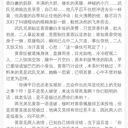
蓉白嫩的肌肤、丰满的大奶、修长的美腿、神秘的小穴……武
氏兄弟能恣意享受，自己却……他几乎忍不住想冲进去分一杯
羹，但高傲的自尊却止住他的冲动；欲火沸腾的他，极尽目力
又盯了纠缠蠕动的模糊身影一眼，毅然决然的飞奔而去。
武氏兄弟贴近黄蓉嫩白丰耸的美臀，只觉异香扑鼻，欲火
勃发。二人暴起发难，意图制住黄蓉以逞兽欲；谁知黄蓉突地
身子一侧，双腿电闪，瞬间已点中二人穴道。事出突然，二人
又惊又怕，冷汗直冒，心想：『这一傢伙可死定了！』
黄蓉扯被遮掩身体，盘膝而坐，目光如电，冷冷瞪视二
人。二人惊惧交加，脑中一片空白，原本剑拔弩张的阳具，早
已萎缩成皱巴巴的小蚕虫。黄蓉巧计设伏，本系针对杨过，不
料来的竟是武氏兄弟，她略一思索，已明其要，心中不禁对杨
过更为忌惮。
「你俩平日也还老实规矩，怎会作出此等逆伦犯上的无耻
之事？哼！是不是受人唆使，来这当替死鬼啊？你们聪明的
话，就老实说，是不是杨过怂恿你们来的？」
两兄弟见黄蓉一语道破，顿时对黄蓉佩服得五体投地，但
是若要直接反咬杨过，他俩又觉得有些过意不去，因此两人仍
是低着头，闷不吭声。
黄蓉见两人表情，已知自己猜得没错，当下温言道：「你