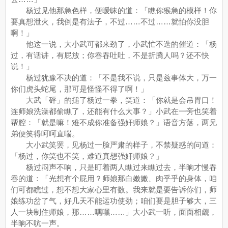
杨过见他那急色样，便暧昧的道：「瞧你猴急的模样！你
要真想泄火，我倒是有法子，不过……不过……就怕你没胆
啊！」
他这一说，大小武可都来劲了，小武忙不迭的催道：「杨
过，有话讲，有屁放；你吞吞吐吐，不是折腾人吗？还不快
说！」
杨过犹豫不决的道：「不是我不说，只是兹事体大，万一
你们虎头蛇尾，那可是怪怪不得了啊！」
大武「砰」的搥了杨过一拳，笑道：「你就是会吊胃口！
连师娘洗澡都偷瞧了，还能有什么大事？」小武在一旁也笑着
帮腔：「就是嘛！难不成你准备强奸师娘？」语音方落，两兄
弟便笑得呵呵直喘。
大小武笑罢，见杨过一脸严肃的样子，不禁疑惑的问道：
「杨过，你笑也不笑，难道真想强奸师娘？」
杨过闷声不响，只是盯着两人瞧过来瞧过去，半晌才慢吞
吞的道：「光想有个屁用？师娘那白嫩嫩、肉乎乎的身体，咱
们可都瞧过，想不想大家心里有数。我来就是要告诉你们，师
娘练功岔了气，好几天不能运功使劲；咱们要是胆子够大，三
人一块制住师娘，那……嘿嘿……」大小武一听，面面相觑，
半晌不吭一声。