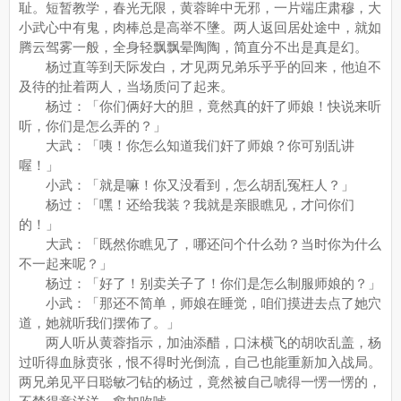
耻。短暂教学，春光无限，黄蓉眸中无邪，一片端庄肃穆，大
小武心中有鬼，肉棒总是高举不墬。两人返回居处途中，就如
腾云驾雾一般，全身轻飘飘晕陶陶，简直分不出是真是幻。
杨过直等到天际发白，才见两兄弟乐乎乎的回来，他迫不
及待的扯着两人，当场质问了起来。
杨过：「你们俩好大的胆，竟然真的奸了师娘！快说来听
听，你们是怎么弄的？」
大武：「咦！你怎么知道我们奸了师娘？你可别乱讲
喔！」
小武：「就是嘛！你又没看到，怎么胡乱冤枉人？」
杨过：「嘿！还给我装？我就是亲眼瞧见，才问你们
的！」
大武：「既然你瞧见了，哪还问个什么劲？当时你为什么
不一起来呢？」
杨过：「好了！别卖关子了！你们是怎么制服师娘的？」
小武：「那还不简单，师娘在睡觉，咱们摸进去点了她穴
道，她就听我们摆佈了。」
两人听从黄蓉指示，加油添醋，口沫横飞的胡吹乱盖，杨
过听得血脉贲张，恨不得时光倒流，自己也能重新加入战局。
两兄弟见平日聪敏刁钻的杨过，竟然被自己唬得一愣一愣的，