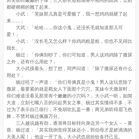
郭芙那白嫩嫩的下体，三人那长短粗细各不相同的阳具，立刻
都硬梆梆的翘了起来。
小武：「芙妹那儿真是可爱极了，我一想鸡鸡就硬了起
来……」
大武：「哈哈……你这小鬼，还没长毛就知道那儿可
爱！」
小武：「没长毛又怎么样？你鸡鸡粗是粗，但也不见得比
我长。」
杨过：「你俩别吵了，你们可知道，男人这鸡鸡除了撒尿
之外，还有什么用处？」
大小武摸着头，想了想，同声问道：「除了撒尿还有什么
用处？」
杨过呸了一声道：「你们哥俩真是小鬼！男人这玩意除了
撒尿，最要紧的就是戳女人下面那个穴穴。芙妹今天撒尿时，
你们难道没看见那里有个嫩嫩的小穴吗？」大小武一听，如闻
大道，立刻七嘴八舌的问起男女之事。杨过其实懂得不多，不
过为了表示自己很行，不免胡吹乱盖一番；两兄弟听得眉飞色
舞，不禁对杨过佩服万分。
三人越说越有劲，逐渐将目标转向身边另一个女人－－黄
蓉。杨过道：「其实我倒觉得芙妹还小，郭伯母才是娇滴滴的
大美人呢！」他这一开了头，大小武也就纷纷各抒己见。