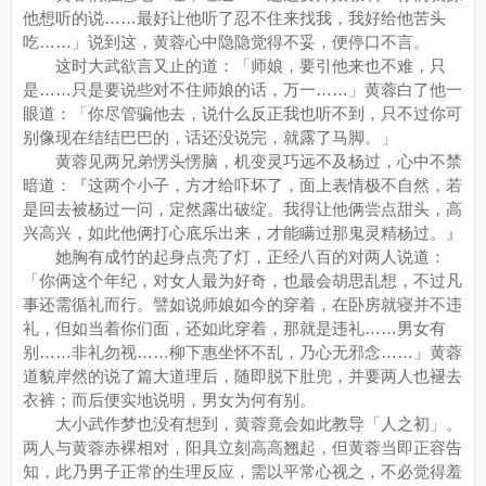
他想听的说……最好让他听了忍不住来找我，我好给他苦头
吃……」说到这，黄蓉心中隐隐觉得不妥，便停口不言。
这时大武欲言又止的道：「师娘，要引他来也不难，只
是……只是要说些对不住师娘的话，万一……」黄蓉白了他一
眼道：「你尽管骗他去，说什么反正我也听不到，只不过你可
别像现在结结巴巴的，话还没说完，就露了马脚。」
黄蓉见两兄弟愣头愣脑，机变灵巧远不及杨过，心中不禁
暗道：『这两个小子，方才给吓坏了，面上表情极不自然，若
是回去被杨过一问，定然露出破绽。我得让他俩尝点甜头，高
兴高兴，如此他俩打心底乐出来，才能瞒过那鬼灵精杨过。』
她胸有成竹的起身点亮了灯，正经八百的对两人说道：
「你俩这个年纪，对女人最为好奇，也最会胡思乱想，不过凡
事还需循礼而行。譬如说师娘如今的穿着，在卧房就寝并不违
礼，但如当着你们面，还如此穿着，那就是违礼……男女有
别……非礼勿视……柳下惠坐怀不乱，乃心无邪念……」黄蓉
道貌岸然的说了篇大道理后，随即脱下肚兜，并要两人也褪去
衣裤；而后便实地说明，男女为何有别。
大小武作梦也没有想到，黄蓉竟会如此教导「人之初」。
两人与黄蓉赤裸相对，阳具立刻高高翘起，但黄蓉当即正容告
知，此乃男子正常的生理反应，需以平常心视之，不必觉得羞