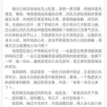
杨过心情沮丧地在岛上乱逛，虽然一夜没睡，但他却毫无
倦意。懊恼、悔恨侵蚀他高傲的自尊，武氏兄弟轻易制伏黄蓉
捷足先登，对他而言更是奇耻大辱。黄蓉聪敏美貌，武功高
强，在他的心目中，除了郭靖之外，也只有自己才配得上她，
怎么能让武氏兄弟这种蠢蛋给糟蹋呢？他恨自己没勇气尝试，
白白将机会拱手让人；又恨黄蓉为什么不拼死反抗，以致於失
身大小武。他年轻的心灵，其实早将黄蓉当作心仪的偶像，偶
像又怎么能遭他人玷污呢？
他胡思乱想心中情绪起伏不定，一会是思念黄蓉俏丽面庞
的纯纯之爱，一会又是觊觎黄蓉成熟胴体的勃发情欲。他脚下
一绊，猛一抬头，赫然发觉自己在无意间，竟又来到黄蓉海泳
的岸边。
海风阵阵，浪花滚滚，一轮红日由海中跃起，正是旭日东
昇时分。他在大自然的美景中黯然神伤，蓦地，一个熟悉高大
的身影来到眼前，杨过惊喜交集，叫道：「爸爸！你怎么来
了？」
欧阳锋见到杨过同样欣喜，他笑道：「爸爸武功天下第
一，想到哪儿，就到哪儿。乖儿子，你可想爸爸？」
欧阳锋、杨过乍见对方，均觉温暖欣慰，两人杂七杂八的