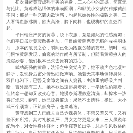
初次目睹黄蓉成熟丰美的裸身，三人心中的震撼，简直无
与伦比。黄蓉成熟胴体的丰满圆润，和郭芙小女孩的稚嫩截然
不同；那是一种充满肉欲诱惑，勾起原始兽性的极致之美。三
人看得血脉沸腾，欲火高涨，胯下肉棒，也硬梆梆的直翘而
起。
平日端庄严厉的黄蓉，脱下衣服，竟是如此的性感娇媚；
他们平日虽对黄蓉敬畏有加，但目睹黄蓉完美无瑕的赤裸胴体
后，原本的敬畏之心，瞬间已化为觊觎贪婪的妄想。初时，他
们惧怕黄蓉发现，偷窥的动作尚有所节制，但随着黄蓉撩人的
洗浴妙姿，他们根本已失去原有的戒心。
武功高强的黄蓉，洗浴之中突觉有异，她不动声色地凝神
静听，发现身后窗外传出细微声响。她若无其事地侧转身体，
双目电闪下，已瞥见窗隙之间有人窥视；由浊重的呼吸声判
断，窗外应有三人。她本欲迅速起身着衣，一举擒住偷窥者，
但转念一想却又改变心意。她慢条斯理假意清洗，却撩水一泼
将灯熄灭，瞬间，她已掠身窗边；果然不出所料，杨过、大小
武三个顽童，正趴低身子，仓皇逃逸。
黄蓉想到三人已瞧见自己赤裸身体，不禁又羞又气，又有
些不知所措。其时礼教甚严，男女之防更是大事，三人虽说年
纪尚小，对女性身体好奇；但偷窥尊长出浴，总是伤风败俗的
秽乱行为。自己如果放任不管，只怕他们食髓知味，日后更会