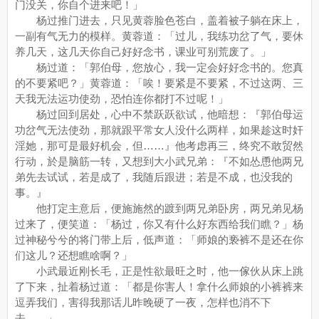
门没关，你自个进来吧！」
杨过推门进去，只见黄蓉脸色苍白，盖着被子躺在床上，
一副有气无力的模样。黄蓉道：「过儿，我练功岔了气，要休
养几天，这几天你自己好好念书，课业可别荒废了。」
杨过道：「郭伯母，您放心，我一定会好好念书的。您真
的不要紧吧？」黄蓉道：「唉！要紧是不要紧，不过这两、三
天我无法运功使劲，恐怕连你都打不过呢！」
杨过回到居处，心中不禁跃跃欲试，他暗想：『郭伯母运
功岔气无法使劲，那就跟平常女人没什么两样，如果趁这时奸
淫她，那可是最好机会，但……』他考虑再三，终究不敢贸然
行动，於是脑筋一转，又想到大小武兄弟：『不如怂恿他两兄
弟先去试试，若是成了，我随后跟进；若是不成，也没我的
事。』
他打定主意后，便施施然的踱到两兄弟卧房，两兄弟见杨
过来了，便笑道：「杨过，你又有什么好东西给我们瞧？」杨
过神秘兮兮的将门带上后，低声道：「师娘的亵裤不是还在你
们这儿？还想瞧啥啊？」
小武最近刚长毛，正是性欲最旺之时，他一傢伙从床上跳
了下来，扯着杨过道：「都是你害人！拿什么师娘的小裤裤来
逗弄我们，害得我那话儿昨晚硬了一夜，怎样也消不下
去……」