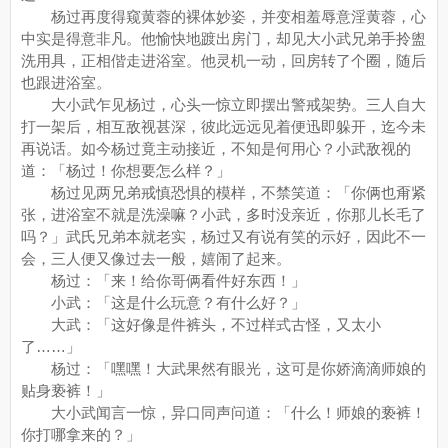
杨过再度得窥黄蓉的裸体妙姿，并变相羞辱意淫黄蓉，心
中实是得意非凡。他愉快地踱出房门，却见大小武兄弟手拎盥
洗用具，正相偕走进浴室。他灵机一动，回房转了个圈，随后
也跟进浴室。
大小武乍见杨过，心头一惊立即摆出警戒架势。三人自大
打一架后，相互敌视甚深，彼此远远见着便迅即躲开，迄今未
再说话。如今杨过竟主动接近，不知是何用心？小武敌视的
道：「杨过！你想要怎么样？」
杨过见两兄弟戒慎恐惧的模样，不禁笑道：「你俩也甭紧
张，进浴室不就是洗澡嘛？小武，多时没亲近，你那儿长毛了
吗？」武氏兄弟本就老实，杨过又有说有笑的示好，因此不一
会，三人便又像过去一般，嬉闹了起来。
杨过：「来！给你哥俩看件好东西！」
小武：「这是什么玩意？有什么好？」
大武：「这好像是件裤头，不过样式古怪，又太小
了……」
杨过：「嘿嘿！大武果然有眼光，这可是你娇滴滴师娘的
贴身亵裤！」
大小武闻言一惊，异口同声问道：「什么！师娘的亵裤！
你打哪拿来的？」