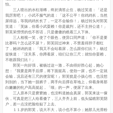
怕。
三人喷出的水柱渐稀，终於滴答止住，杨过笑道：「还是
我厉害吧！」小武不服气的道：「这不公平！你鸡鸡长，当然
尿得远，等我鸡鸡长长了，一定不会输你！」杨过转头对郭芙
笑道：「芙妹，你看小武耍赖！你是裁判，还不主持公道！」
郭芙呆愣愣的也不答话，只是傻傻的瞧着三人下体。
三人相视一笑，使了个眼色，便异口同声道：「你不是要
比赛吗？怎么还不尿？」郭芙回过神来，不禁羞得脖子都红
了，她讷讷的道：「我又不会站着尿，怎么跟你们比？」杨过
捉狭道：「没关系，你蹲着尿，咱们让你三尺；就怕你耍赖，
不敢跟我们比！」
郭芙一向好强，被杨过这一激，不由得好胜心起，她心
想：『我要是两手后撑，将下面挺高，使劲一尿，也不一定就
会输，况且还有三尺的便宜呢！』郭芙犹是小孩心性，也没想
到别的，当下她一脱裤子，两手向后撑在草地上，仰着身将那
白嫩嫩的牝户高高挺起，「嗤」的一声，便尿了出来。
三人原本只是窘窘她，也没料道她会真尿，郭芙来这一傢
伙，可真是把三人给看傻了，三人齐齐上前，低头猛瞧郭芙阴
户，差一点没把脸给贴了上去。
１１岁的郭芙，说大不大，说小也不算小；她那儿光滑粉