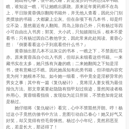
她既有心事，便不易入睡，於是漫步到书房想找本书瞧
瞧，谁知这一瞧，可让她瞧出蹊跷。原来近年黄药师不在岛
上，平日除黄蓉偶尔翻阅书籍外，并无他人查看，因此分门别
类摆放的书籍，大都蒙上尘灰。但在杂项下有几本书，却是纤
尘不染，显然最近有人翻阅。而岛上除自己外，只有杨过等四
小可自由出入书房；郭芙、大小武，只知嬉闹玩乐，根本不爱
看书；只有杨过因自己教他学文，因此常来此处阅读。黄蓉心
想：『倒要看看这小子到底看些什么书？』
黄蓉抽出那几本不沾灰尘的书本，一瞧之下，不禁面红耳
赤。原来黄蓉虽自小出入书房，但却从未细看这些书籍。一来
藏书实在太多，她只拣有兴趣的瞧；二来她翻阅之下知是淫
书，便有意略过不瞧。因此她虽知有此类书籍，但详细内容究
竟为何？她根本不知。如今她一细看，书中竟全是淫秽异常的
男女之事；其中有一篇《复仇秘计》，竟将淫人妻女视为最佳
报仇方法。那文章紧要处隐隐有指甲划过痕迹，显然阅读者格
外用心。黄蓉细看指痕，发现似为近日所留，不禁愈加肯定就
是杨过。
她仔细将《复仇秘计》看完，心中不禁豁然开朗。哼！杨
过这小子竟然仿傚书中方法，意图引动自己春心！她又好气又
好笑，却又觉得有些毛骨悚然。杨过小小年纪，竟然邪恶至
此，若是长大，那还得了！