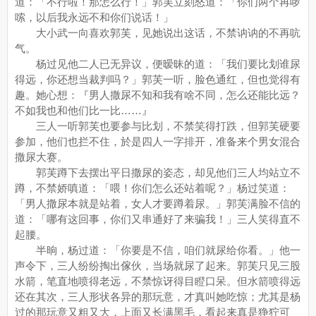
道：「不行啦！那怎么行！」郭芙立刻怒道：「你们两个再啰
嗦，以后我永远不和你们说话！」
大小武一向喜欢郭芙，见她说出这话，不禁讷讷的不再吭
气。
杨过见他二人已无异议，便暧昧的道：「我们要比划谁尿
得远，你还想当裁判吗？」郭芙一听，脸色通红，但也觉得有
趣。她心想：『男人撒尿不知和我有啥不同，怎么还能比远？
不如我也和他们比一比……』
三人一听郭芙也要参与比划，不禁笑得打跌，但郭芙硬要
参加，他们也拦不住，於是四人一字排开，准备来个男女混合
撒尿大赛。
郭芙蹲下去摆出平日撒尿的姿态，却见他们三人均站立不
蹲，不禁娇嗔道：「喂！你们怎么还站着呢？」杨过笑道：
「男人撒尿本就是站着，女人才要蹲着尿。」郭芙满脸不信的
道：「哪有这回事，你们又串通好了来骗我！」三人笑得直不
起腰。
半晌，杨过道：「你要是不信，咱们就尿给你看。」他一
声令下，三人纷纷掏出傢伙，当场就尿了起来。郭芙只见三股
水箭，笔直地喷得老远，不禁惊讶得目瞪口呆。但水箭喷得远
还在其次，三人形状各异的那玩意，才真叫她吃惊；尤其是杨
过的那玩意又粗又大，上面又长满黑毛，看起来真是狰狞可