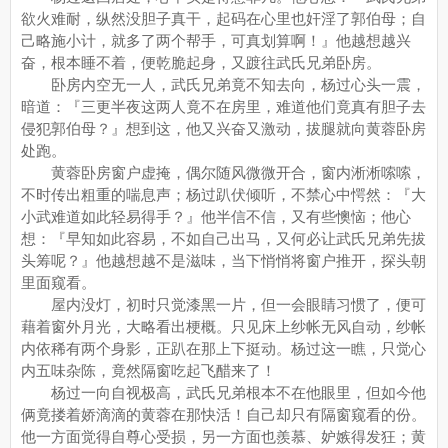
欲火难耐，纵然没胆子真干，起码在心里也奸淫了郭伯母；自
己略施小计，就多了两个帮手，可真划算啊！』他越想越兴
奋，根本睡不着，便乾脆起身，又踱往武氏兄弟卧房。
卧房内空无一人，武氏兄弟竟不知去向，杨过心头一震，
暗道：『三更半夜这两人竟不在房里，难道他们竟真有胆子去
侵犯郭伯母？』想到这，他又兴奋又激动，拔腿就向黄蓉卧房
处跑。
黄蓉卧房窗户虚掩，偶尔随风微微开合，窗内淅淅嗦嗦，
不时传出粗重的喘息声；杨过趴伏倾听，不禁心中愕然：『大
小武难道如此轻易得手？』他半信不信，又有些懊恼；他心
想：『早知如此容易，不如自己出马，又何必让武氏兄弟先拔
头筹呢？』他越想越不是滋味，当下悄悄将窗户推开，探头朝
里面窥看。
屋内没灯，初时只觉漆黑一片，但一会眼睛习惯了，便可
藉着窗外月光，大略看出梗概。只见床上纱帐无风自动，纱帐
内依稀有两个身影，正趴在那上下挺动。杨过这一瞧，只觉心
内五味杂陈，竟然隔窗吃起飞醋来了！
杨过一向自视极高，武氏兄弟根本不在他眼里，但如今他
俩竟搂着娇滴滴的黄蓉在那快活！自己却只有隔窗窥看的份。
他一方面觉得自尊心受损，另一方面也羨慕、妒嫉得发狂；黄