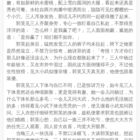
嫩，有如新鲜的水蜜桃，配上雪白圆润的大腿，看起来还真是
秀色可餐。水柱自两片肉瓣中喷洒而出，隐隐可见红樱樱的一
个小穴。三人浑身发热，那话儿不约而同一起硬得翘了起来。
郭芙见三人齐聚身旁，专心一致盯着自己私处，不禁得意
洋洋的道：「怎么样！是我赢了吧？」三人面面相觑，尴尬的
道：「是你赢了！咱们都不如你。」
郭芙起身后，猛然发觉三人的裤子均未拉起，胯下之物更
是昂然耸立，不禁万分惊奇，她讶异的道：「奇怪！方才你们
那儿好像还没这么大，为什么现在都胀起来了？」三人中杨过
年龄较大，又在市井中混过，因此这方面倒懂得不少。不过他
生性狡猾，见大小武似懂非懂，郭芙又天真无邪，他便也跟着
装傻。
郭芙见三人下体与自己不同，已是惊讶万分，如今见三人
下体竟然还会伸缩膨胀，更是觉得有趣。她一会儿问杨过，为
什么下体长那么多毛；一会儿又问大武，为什么他的毛没杨过
的多；待得看见小武下体光秃秃的一片，便又缠着小武东问西
问。三人亦想仔细研究郭芙的身体，趁机便要求郭芙也脱裤让
他们瞧瞧；郭芙心想，自己以一换三并不吃亏，便也大大方方
的任凭三人观看。四人皆大欢喜，均觉大开眼界。
当晚三人一块洗澡，不禁口沫横飞，大谈郭芙妙处。想起