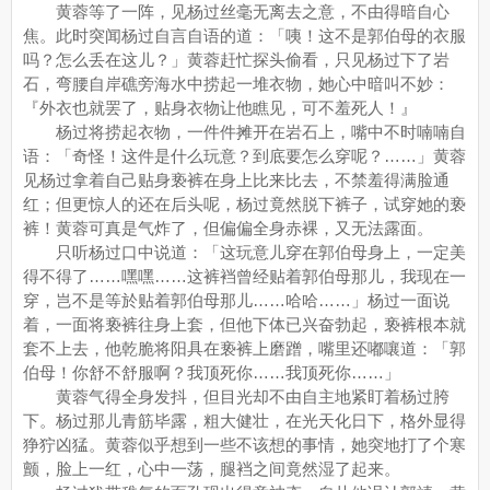
黄蓉等了一阵，见杨过丝毫无离去之意，不由得暗自心
焦。此时突闻杨过自言自语的道：「咦！这不是郭伯母的衣服
吗？怎么丢在这儿？」黄蓉赶忙探头偷看，只见杨过下了岩
石，弯腰自岸礁旁海水中捞起一堆衣物，她心中暗叫不妙：
『外衣也就罢了，贴身衣物让他瞧见，可不羞死人！』
杨过将捞起衣物，一件件摊开在岩石上，嘴中不时喃喃自
语：「奇怪！这件是什么玩意？到底要怎么穿呢？……」黄蓉
见杨过拿着自己贴身亵裤在身上比来比去，不禁羞得满脸通
红；但更惊人的还在后头呢，杨过竟然脱下裤子，试穿她的亵
裤！黄蓉可真是气炸了，但偏偏全身赤裸，又无法露面。
只听杨过口中说道：「这玩意儿穿在郭伯母身上，一定美
得不得了……嘿嘿……这裤裆曾经贴着郭伯母那儿，我现在一
穿，岂不是等於贴着郭伯母那儿……哈哈……」杨过一面说
着，一面将亵裤往身上套，但他下体已兴奋勃起，亵裤根本就
套不上去，他乾脆将阳具在亵裤上磨蹭，嘴里还嘟嚷道：「郭
伯母！你舒不舒服啊？我顶死你……我顶死你……」
黄蓉气得全身发抖，但目光却不由自主地紧盯着杨过胯
下。杨过那儿青筋毕露，粗大健壮，在光天化日下，格外显得
狰狞凶猛。黄蓉似乎想到一些不该想的事情，她突地打了个寒
颤，脸上一红，心中一荡，腿裆之间竟然湿了起来。