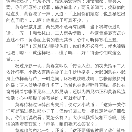
俩年纪还小，思虑不清，难免易受诱惑；知错能改，善莫大
焉。你们可愿将功赎罪，痛改前非？」两兄弟闻言，捣蒜似的
猛点头。黄蓉嗯了一声，又道：「上回你们窥浴，也是杨过出
的点子吧？……哼！他鬼点子可真不少。」
黄蓉恩威并施，两兄弟不敢再有隐瞒，当下将与杨过对
话，一五一十和盘托出。二人愣头愣脑，一些露骨猥亵言语亦
直述不讳；黄蓉面上装的若无其事，心中可听得寒毛直竖。
「好吧！既然杨过哄骗你们，你们也不必客气，就也骗骗
他吧，嗯～～就这样吧……懂了吗……好！待会你们就这么
做……」
杨过身影一现，黄蓉立即以「传音入密」的功夫指示二人
依计行事。小武依言趴在被子上作伏地挺身，大武则趴在小武
身上依样画葫芦。一时之间，床板嘎吱嘎吱响，纱帐颤颤抖抖
的摇；两人伏地挺身作多了，当然也会累得呼呼直喘。杨过在
窗外隔着纱帐看见床上人影晃动，还以为两兄弟正和黄蓉风流
快活；心中那股子羨慕嫉妒，可就甭提了。
黄蓉待杨过悻悻然离去后，便对大小武道：「这第一关你
们可是骗过杨过那小子了，但你们回去后，杨过定然会详细盘
问。你们倒说说看，要怎么答？」大小武搔搔头相互瞧瞧，愣
愣的望着黄蓉道：「师娘，咱们要怎么答呢？」
黄蓉俏脸忽地一红，呸道：「这还要师娘教啊？你们就拣