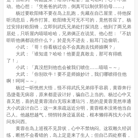
动。他心想：『凭爸爸的武功，倒真可以制伏郭伯母……』
杨过要欧阳锋不要在岛上乱跑，先藏在自己屋里，待他探
听消息后，再作打算。欧阳锋无可无不可的，竟然答应了。杨
过安排好欧阳锋，立即到武氏兄弟处打探消息，他到了两兄弟
居处，只听屋内嘻嘻哈哈，兄弟俩正在说笑。他心想：『不妨
听听他俩都说些什么？』於是先不进去，贴耳门边偷听。
小武：「哥！你看杨过会不会真跑去找师娘啊？」
大武：「谁知道？哈哈！他要是真敢去，那可有得瞧
了！」
小武：「真没想到他也会被我们唬住……嘻嘻～～」
大武：「你别吹牛！要不是师娘妙计，我们哪唬得住他
啊！呵呵～～」
杨过一听恍然大悟，怪不得武氏兄弟得手容易，黄蓉奔行
迅捷毫无病容，原来都是设计好，骗自己上当的。杨过心中又
喜又怒，喜的是黄蓉清白无瑕未遭玷污，怒的是黄蓉竟然串通
大小武设计自己；这一来亲疏远近分明，黄蓉根本没将他当自
己人。他越想越气，悄悄转身迳返居处，根本懒得再找大小武
问东问西。
黄蓉在岛上巡视不见异状，心中不禁纳闷。这双雕久经训
练，断然不会看错的，岛上定是来了生人；但自己四处察看，